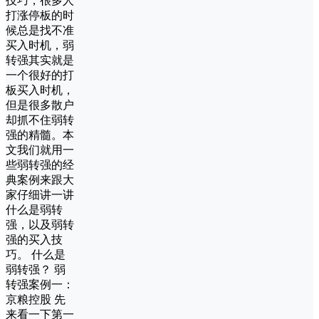
技巧，很多人
打涨停板的时
候总是找不准
买入时机，弱
转强其实就是
一个很好的打
板买入时机，
但是很多散户
却抓不住弱转
强的精髓。本
文我们就用一
些弱转强的经
典案例来跟大
家仔细讲一讲
什么是弱转
强，以及弱转
强的买入技
巧。 什么是
弱转强？ 弱
转强案例一：
京粮控股 先
来看一下第一