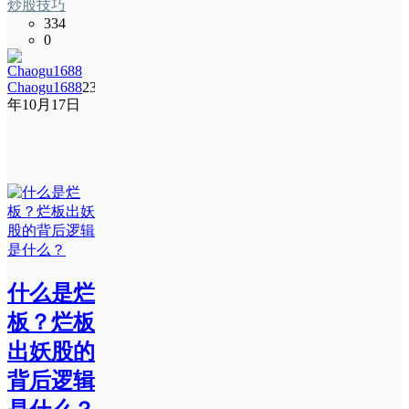
炒股技巧
334
0
Chaogu1688
23
年10月17日
什么是烂
板？烂板
出妖股的
背后逻辑