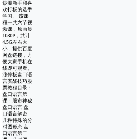
炒股新手和喜
欢打板的选手
学习。 该课
程一共六节视
频课，原画质
1080P，共计
4.5G左右大
小，提供百度
网盘链接，方
便大家手机在
线即可观看。
涨停板盘口语
言实战技巧股
票教程目录：
盘口语言第一
课：股市神秘
盘口语言 盘
口语言解密
几种特殊的分
时图形态 盘
口语言第二