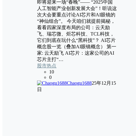
即将迎来一场“春晚”—— “2025中国
人工智能产业创新发展大会”！听说这
次大会要重点讨论AI芯片和AI眼镜的
“神仙组合”。 今天咱们就提前揭秘，
看看四家深度布局的公司：云天励
飞、瑞芯微、炬芯科技、TCL科技，
它们到底在玩什么“黑科技”？ AI芯片
概念股一览（叠加AI眼镜概念） 第一
家: 云天励飞 AI芯片：这家公司的AI
芯片主打“…
股市热点
10
0
Chaogu1688
25年12月15
日