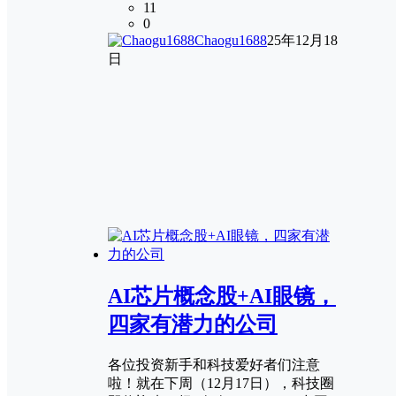
11
0
Chaogu1688
25年12月18
日
AI芯片概念股+AI眼镜，
四家有潜力的公司
各位投资新手和科技爱好者们注意
啦！就在下周（12月17日），科技圈