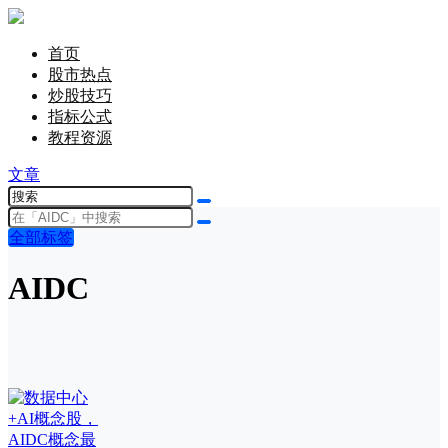
首页
股市热点
炒股技巧
指标公式
教程资源
文章
全部标签
AIDC