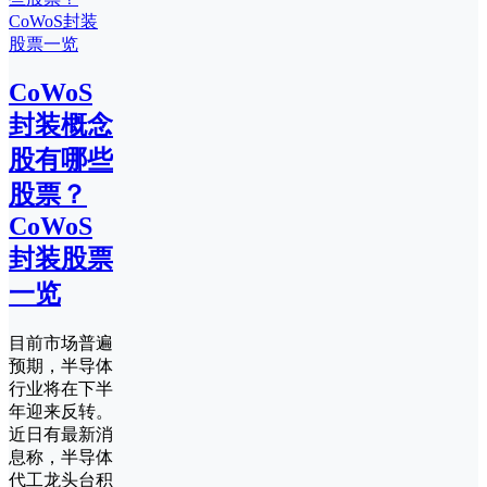
CoWoS
封装概念
股有哪些
股票？
CoWoS
封装股票
一览
目前市场普遍
预期，半导体
行业将在下半
年迎来反转。
近日有最新消
息称，半导体
代工龙头台积