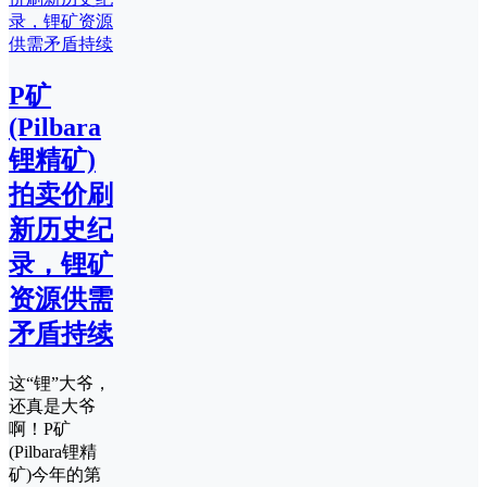
P矿
(Pilbara
锂精矿)
拍卖价刷
新历史纪
录，锂矿
资源供需
矛盾持续
这“锂”大爷，
还真是大爷
啊！P矿
(Pilbara锂精
矿)今年的第