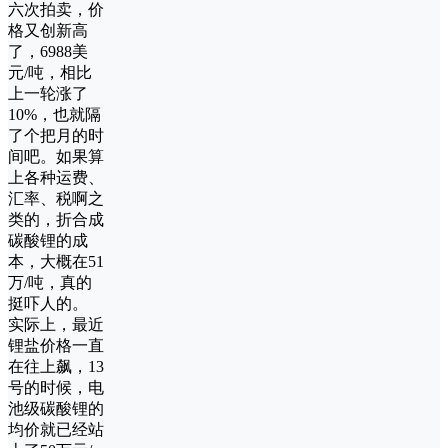
六次拍卖，价
格又创新高
了，6988美
元/吨，相比
上一轮涨了
10%，也就隔
了个把月的时
间吧。如果算
上各种运费、
汇率、税啊之
类的，折合成
碳酸锂的成
本，大概在51
万/吨，真的
挺吓人的。
实际上，最近
锂盐价格一直
在往上飙，13
号的时候，电
池级碳酸锂的
均价就已经站