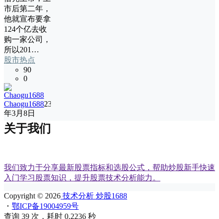
市后第二年，
他就宣布要拿
124个亿去收
购一家公司，
所以201…
股市热点
90
0
Chaogu1688
23
年3月8日
关于我们
我们致力于分享最新股票指标和选股公式，帮助炒股新手快速
入门学习股票知识，提升股票技术分析能力。
Copyright © 2026
技术分析 炒股1688
・
鄂ICP备19004959号
查询 39 次，耗时 0.2236 秒