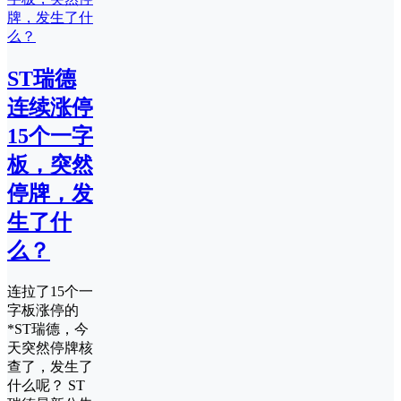
ST瑞德
连续涨停
15个一字
板，突然
停牌，发
生了什
么？
连拉了15个一
字板涨停的
*ST瑞德，今
天突然停牌核
查了，发生了
什么呢？ ST