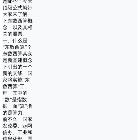
是哪些？今天
顶级公式就带
大家来了解一
下东数西算概
念，以及其相
关的股票。
一、什么是
“东数西算”？
东数西算其实
是新基建概念
下引出的一个
新的支线：国
家将实施“东
数西算”工
程，其中的
“数”是指数
据，而“算”指
的是算力。
前不久，国家
发改委、zy网
信办、工业和
信息化部、国