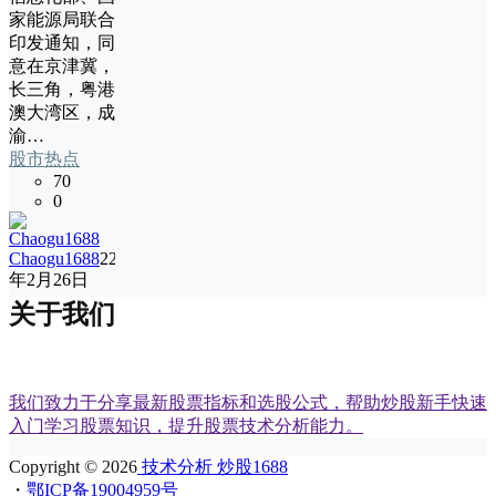
家能源局联合
印发通知，同
意在京津冀，
长三角，粤港
澳大湾区，成
渝…
股市热点
70
0
Chaogu1688
22
年2月26日
关于我们
我们致力于分享最新股票指标和选股公式，帮助炒股新手快速
入门学习股票知识，提升股票技术分析能力。
Copyright © 2026
技术分析 炒股1688
・
鄂ICP备19004959号