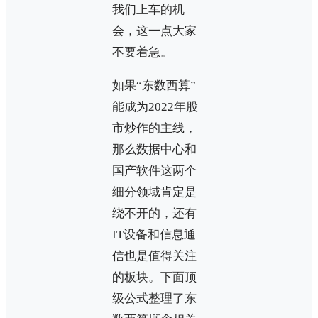
我们上车的机
会，这一点大家
不要着急。
如果“东数西算”
能成为2022年股
市炒作的主线，
那么数据中心和
国产软件这两个
细分领域肯定是
绕不开的，还有
IT设备和信息通
信也是值得关注
的板块。下面顶
级公式整理了东