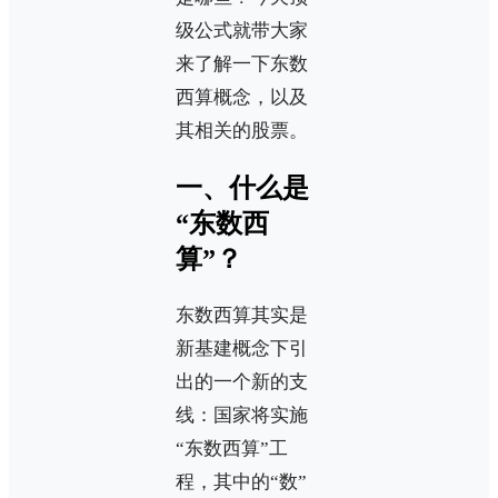
级公式就带大家
来了解一下东数
西算概念，以及
其相关的股票。
一、什么是
“东数西
算”？
东数西算其实是
新基建概念下引
出的一个新的支
线：国家将实施
“东数西算”工
程，其中的“数”