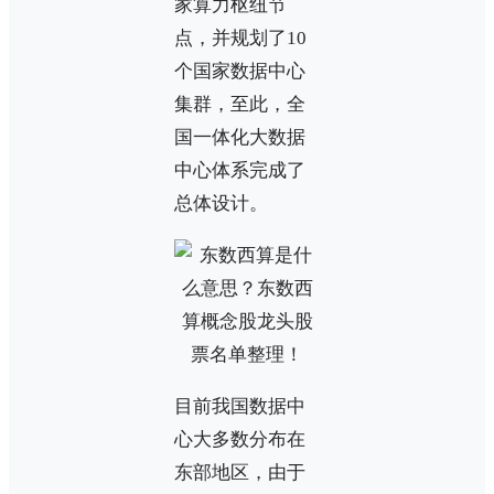
家算力枢纽节
点，并规划了10
个国家数据中心
集群，至此，全
国一体化大数据
中心体系完成了
总体设计。
目前我国数据中
心大多数分布在
东部地区，由于