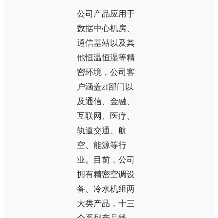
公司产品应用于
数据中心机房、
通信基站以及其
他恒温恒湿等精
密环境，公司客
户涵盖zf部门以
及通信、金融、
互联网、医疗、
轨道交通、航
空、能源等行
业。目前，公司
拥有精密空调设
备、冷水机组两
大类产品，十三