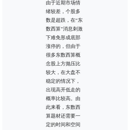
由于近期市场情
绪较差，个股多
数是超跌，在“东
数西算”消息刺激
下难免形成底部
涨停的，但由于
很多东数西算概
念股上方抛压比
较大，在大盘不
稳定的情况下，
出现高开低走的
概率比较高。由
此来看，东数西
算题材还需要一
定的时间和空间