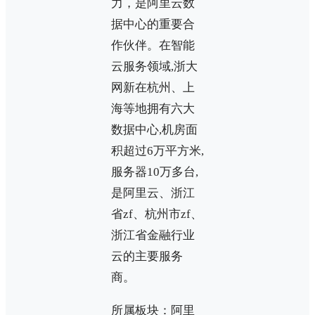
力，是阿里云数
据中心的重要合
作伙伴。在智能
云服务领域,浙大
网新在杭州、上
海等地拥有六大
数据中心,机房面
积超过6万平方米,
服务器10万多台,
是阿里云、浙江
省zf、杭州市zf、
浙江省金融行业
云的主要服务
商。
所属板块：阿里