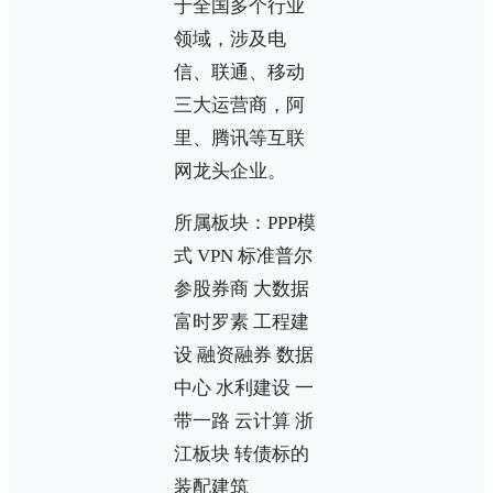
于全国多个行业
领域，涉及电
信、联通、移动
三大运营商，阿
里、腾讯等互联
网龙头企业。
所属板块：PPP模
式 VPN 标准普尔
参股券商 大数据
富时罗素 工程建
设 融资融券 数据
中心 水利建设 一
带一路 云计算 浙
江板块 转债标的
装配建筑