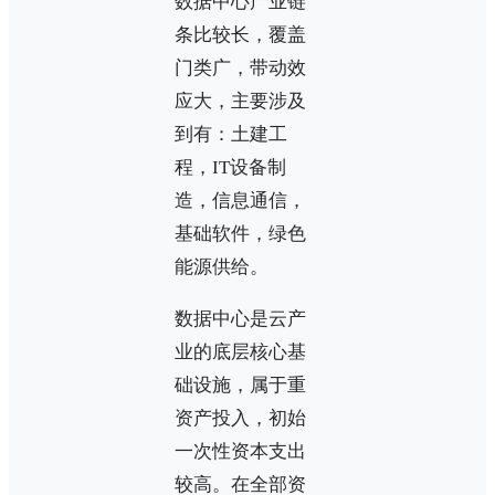
数据中心产业链
条比较长，覆盖
门类广，带动效
应大，主要涉及
到有：土建工
程，IT设备制
造，信息通信，
基础软件，绿色
能源供给。
数据中心是云产
业的底层核心基
础设施，属于重
资产投入，初始
一次性资本支出
较高。在全部资