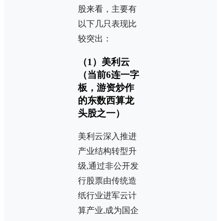
股来看，主要有
以下几只表现比
较突出：
（1）美利云
（当前6连一字
板，游资炒作
的东数西算龙
头股之一）
美利云深入推进
产业结构转型升
级,通过非公开发
行股票由传统造
纸行业进军云计
算产业,成为国企