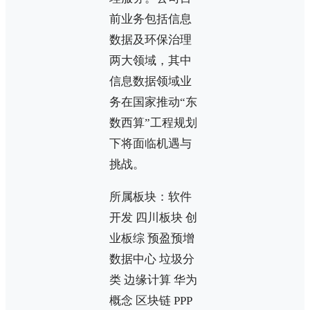
前业务包括信息
数据及环保治理
两大领域，其中
信息数据领域业
务在国家推动“东
数西算”工程规划
下将面临机遇与
挑战。
所属板块：软件
开发 四川板块 创
业板综 预盈预增
数据中心 垃圾分
类 边缘计算 华为
概念 区块链 PPP