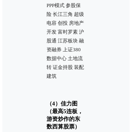
PPP模式 参股保
险 长江三角 超级
电容 创投 房地产
开发 富时罗素 沪
股通 江苏板块 融
资融券 上证380
数据中心 土地流
转 证金持股 装配
建筑
（4）佳力图
（最高5连板，
游资炒作的东
数西算股票）