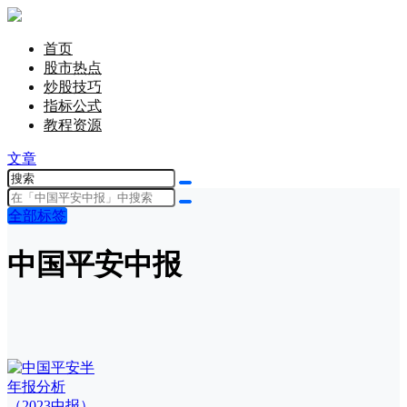
首页
股市热点
炒股技巧
指标公式
教程资源
文章
全部标签
中国平安中报