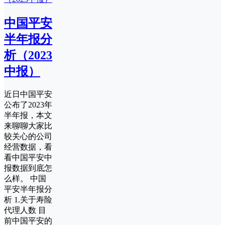
中国平安
半年报分
析（2023
中报）
近日中国平安
公布了2023年
半年报，本文
来聊聊大家比
较关心的公司
经营数据，看
看中国平安中
报数据到底怎
么样。 中国
平安半年报分
析 1.关于寿险
代理人数 目
前中国平安的