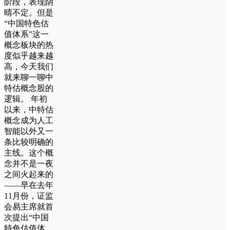
阶段，表现阴
晴不定。但是
“中国特色估
值体系”这一
概念板块的热
度似乎越来越
高，今天我们
就来聊一聊中
特估概念股的
逻辑。 年初
以来，中特估
概念成为人工
智能以外又一
条比较明确的
主线。这个概
念并不是一夜
之间火起来的
——早在去年
11月份，证监
会易主席就首
次提出“中国
特色估值体