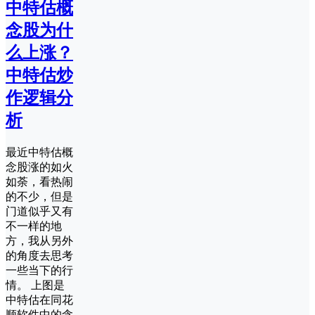
中特估概
念股为什
么上涨？
中特估炒
作逻辑分
析
最近中特估概
念股涨的如火
如荼，看热闹
的不少，但是
门道似乎又有
不一样的地
方，我从另外
的角度去思考
一些当下的行
情。 上图是
中特估在同花
顺软件中的含