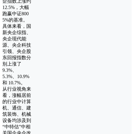
企指数上涨约
12.5%，大幅
跑赢中证800
5%的基准。
具体来看，国
新央企综指、
央企现代能
源、央企科技
引领、央企股
东回报指数分
别上涨了
9.3%、
5.3%、10.9%
和 10.7%。
从行业视角来
看，涨幅居前
的行业中计算
机、通信、建
筑装饰、机械
设备均涉及到
“中特估”中相
关国企央企改