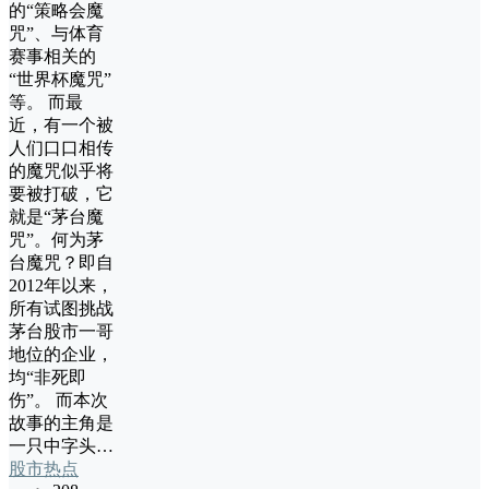
的“策略会魔
咒”、与体育
赛事相关的
“世界杯魔咒”
等。 而最
近，有一个被
人们口口相传
的魔咒似乎将
要被打破，它
就是“茅台魔
咒”。何为茅
台魔咒？即自
2012年以来，
所有试图挑战
茅台股市一哥
地位的企业，
均“非死即
伤”。 而本次
故事的主角是
一只中字头…
股市热点