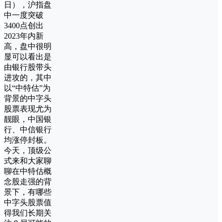
日），沪指盘
中一度突破
3400点创出
2023年内新
高，盘中很明
显可以看出是
由银行股带头
进攻的，其中
以“中特估”为
背景的中字头
股票表现尤为
靓眼，中国银
行、中信银行
均涨停封板。
今天，顶级公
式来和大家聊
聊在中特估概
念股走强的背
景下，有哪些
中字头股票值
得我们长期关