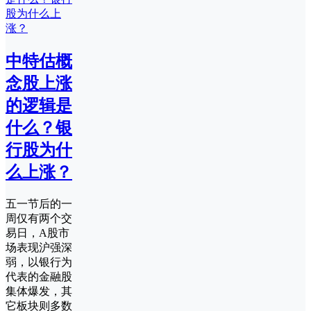
中特估概
念股上涨
的逻辑是
什么？银
行股为什
么上涨？
五一节后的一
周仅有两个交
易日，A股市
场表现沪强深
弱，以银行为
代表的金融股
集体爆发，其
它板块则多数