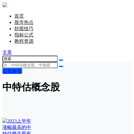
首页
股市热点
炒股技巧
指标公式
教程资源
文章
全部标签
中特估概念股