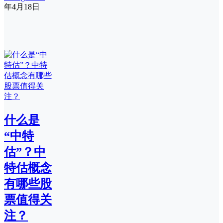
年4月18日
什么是
“中特
估”？中
特估概念
有哪些股
票值得关
注？