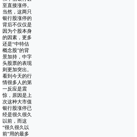
至直接涨停。
当然，这两只
银行股涨停的
背后不仅仅是
因为个股本身
的因素，更多
还是“中特估
概念股”的背
景加持，中字
头股票的表现
则更加突出。
看到今天的行
情很多人的第
一反应是震
惊，原因是上
次这种大市值
银行股涨停已
经是很久很久
以前，而这
“很久很久以
前”用的最多