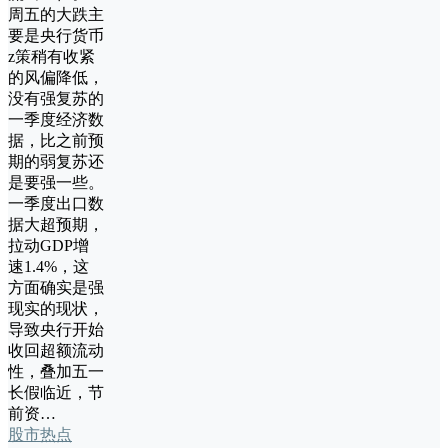
周五的大跌主
要是央行货币
z策稍有收紧
的风偏降低，
没有强复苏的
一季度经济数
据，比之前预
期的弱复苏还
是要强一些。
一季度出口数
据大超预期，
拉动GDP增
速1.4%，这
方面确实是强
现实的现状，
导致央行开始
收回超额流动
性，叠加五一
长假临近，节
前资…
股市热点