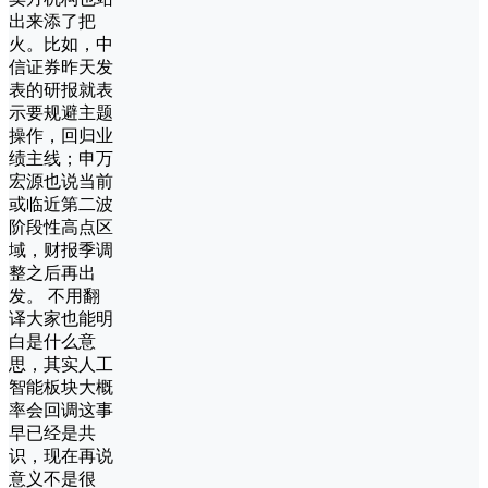
出来添了把
火。比如，中
信证券昨天发
表的研报就表
示要规避主题
操作，回归业
绩主线；申万
宏源也说当前
或临近第二波
阶段性高点区
域，财报季调
整之后再出
发。 不用翻
译大家也能明
白是什么意
思，其实人工
智能板块大概
率会回调这事
早已经是共
识，现在再说
意义不是很