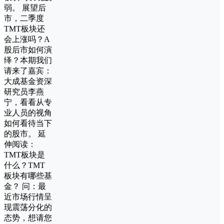
弱。 展望后
市，二季度
TMT板块还
会上涨吗？A
股后市如何演
绎？本期我们
请来了嘉宾：
大成基金资深
研究员李燕
宁，看看从专
业人员的视角
如何看待当下
的股市。 延
伸阅读：
TMT板块是
什么？TMT
板块有哪些基
金？ 问：最
近市场行情呈
现震荡分化的
态势，想请您