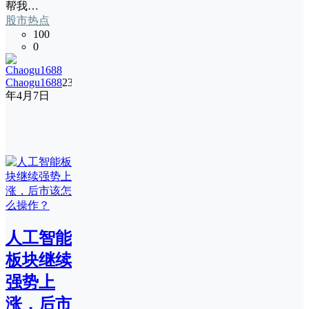
帮我…
股市热点
100
0
Chaogu1688
23
年4月7日
人工智能
板块继续
强势上
涨，后市