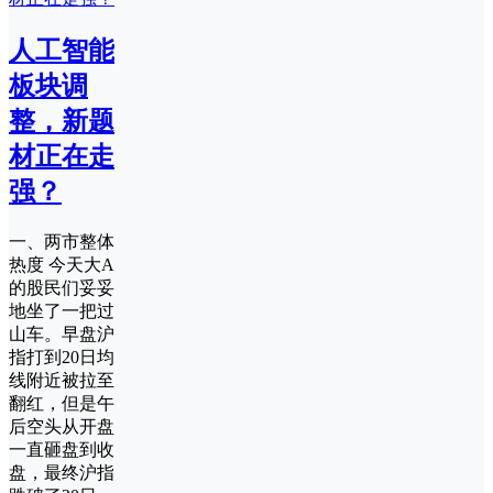
人工智能
板块调
整，新题
材正在走
强？
一、两市整体
热度 今天大A
的股民们妥妥
地坐了一把过
山车。早盘沪
指打到20日均
线附近被拉至
翻红，但是午
后空头从开盘
一直砸盘到收
盘，最终沪指