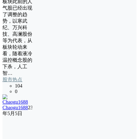
板块此前的人
气股已经出现
了调整的趋
势，以寒武
纪、万兴科
技、高澜股份
等为代表，从
板块轮动来
看，随着液冷
温控概念股的
下杀，人工
智…
股市热点
104
0
Chaogu1688
23
年5月5日