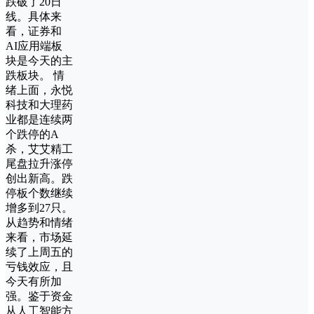
跌破了20日
线。具体来
看，证券和
AI应用端板
块是今天的主
跌板块。 情
绪上面，永悦
科技和大理药
业都是连续两
个跌停的A
杀，艾艾精工
尾盘拉升涨停
创出新高。跌
停板个数继续
增多到27只。
从趋势和情绪
来看，市场延
续了上周五的
亏钱效应，且
今天有所加
强。鉴于资金
从人工智能方