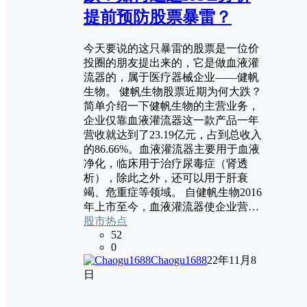
提前预防股票暴雷？
今天要说的这只暴雷的股票是一位价
投圈的朋友提出来的，它是做血液灌
流器的，属于医疗器械企业——健帆
生物。 健帆生物股票近期为何大跌？
简单介绍一下健帆生物的主营业务，
企业仅靠血液灌流器这一款产品一年
营收就达到了23.19亿元，占到总收入
的86.66%。血液灌流器主要用于血液
净化，临床用于治疗尿毒症（肾透
析），除此之外，还可以用于肝衰
竭、危重症等领域。 自健帆生物2016
年上市至今，血液灌流器使企业营…
股市热点
52
0
Chaogu1688
22年11月8
日