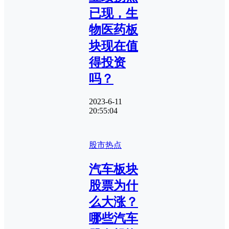
已现，生
物医药板
块现在值
得投资
吗？
2023-6-11
20:55:04
股市热点
汽车板块
股票为什
么大涨？
哪些汽车