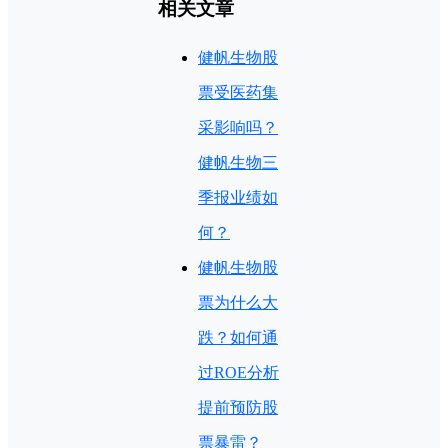
相关文章
健帆生物股
票受医药集
采影响吗？
健帆生物三
季报业绩如
何？
健帆生物股
票为什么大
跌？如何通
过ROE分析
提前预防股
票暴雷？