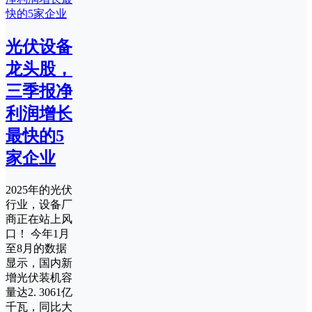
光伏设备
龙头股，
三季报净
利润增长
最快的5
家企业
2025年的光伏
行业，设备厂
商正在站上风
口！ 今年1月
至8月的数据
显示，国内新
增光伏装机容
量达2. 3061亿
千瓦，同比大