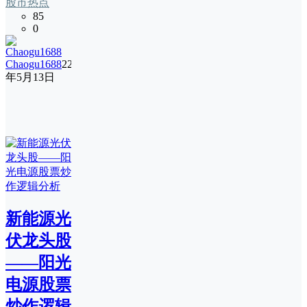
股市热点
85
0
Chaogu1688
22
年5月13日
新能源光
伏龙头股
——阳光
电源股票
炒作逻辑