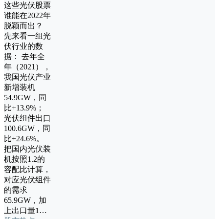
这些光伏股票
谁能在2022年
脱颖而出？
先来看一组光
伏行业的数
据： 去年全
年（2021），
我国光伏产业
新增装机
54.9GW，同
比+13.9%；
光伏组件出口
100.6GW，同
比+24.6%。
把国内光伏装
机按照1.2的
容配比计算，
对应光伏组件
的需求
65.9GW，加
上出口量1…