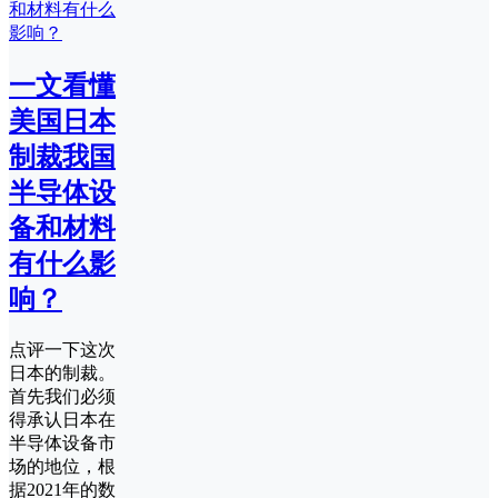
一文看懂
美国日本
制裁我国
半导体设
备和材料
有什么影
响？
点评一下这次
日本的制裁。
首先我们必须
得承认日本在
半导体设备市
场的地位，根
据2021年的数