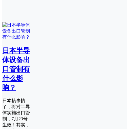
日本半导
体设备出
口管制有
什么影
响？
日本搞事情
了，将对半导
体实施出口管
制，7月23号
生效！其实，