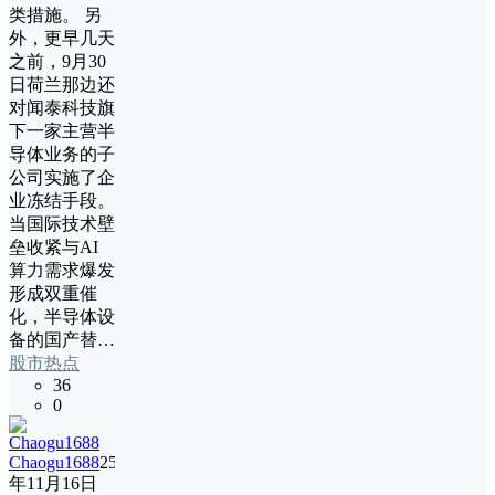
类措施。 另
外，更早几天
之前，9月30
日荷兰那边还
对闻泰科技旗
下一家主营半
导体业务的子
公司实施了企
业冻结手段。
当国际技术壁
垒收紧与AI
算力需求爆发
形成双重催
化，半导体设
备的国产替…
股市热点
36
0
Chaogu1688
25
年11月16日