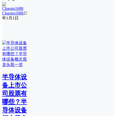
Chaogu1688
23
年1月1日
半导体设
备上市公
司股票有
哪些？半
导体设备