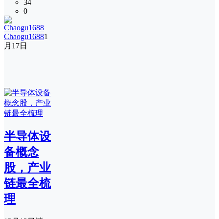
34
0
Chaogu1688
1
月17日
半导体设
备概念
股，产业
链最全梳
理