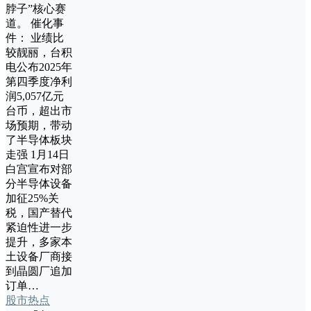
脖子”核心赛
道。 催化事
件： 业绩比
较靓丽，台积
电公布2025年
第四季度净利
润5,057亿元
台币，超出市
场预期，带动
了半导体板块
走强 1月14日
白宫宣布对部
分半导体设备
加征25%关
税，国产替代
紧迫性进一步
提升，多家本
土设备厂商接
到晶圆厂追加
订单…
股市热点