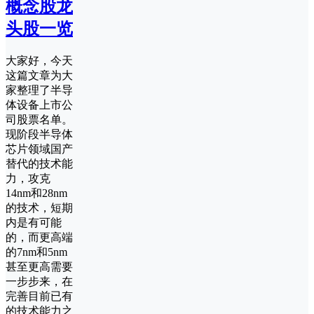
概念股龙
头股一览
大家好，今天
这篇文章为大
家整理了半导
体设备上市公
司股票名单。
现阶段半导体
芯片领域国产
替代的技术能
力，攻克
14nm和28nm
的技术，短期
内是有可能
的，而更高端
的7nm和5nm
甚至更高需要
一步步来，在
完善目前已有
的技术能力之