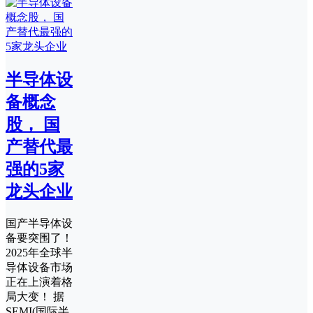
半导体设
备概念
股， 国
产替代最
强的5家
龙头企业
国产半导体设
备要突围了！
2025年全球半
导体设备市场
正在上演着格
局大变！ 据
SEMI(国际半