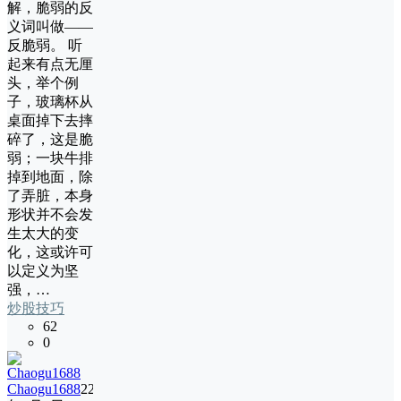
解，脆弱的反
义词叫做——
反脆弱。 听
起来有点无厘
头，举个例
子，玻璃杯从
桌面掉下去摔
碎了，这是脆
弱；一块牛排
掉到地面，除
了弄脏，本身
形状并不会发
生太大的变
化，这或许可
以定义为坚
强，…
炒股技巧
62
0
Chaogu1688
22