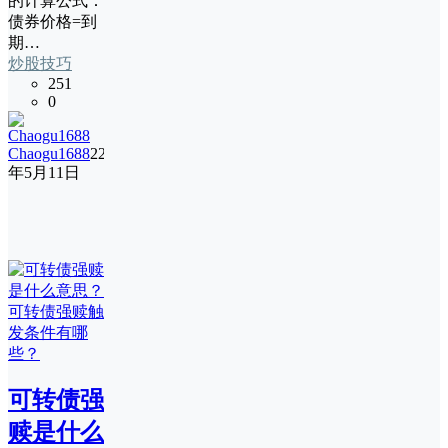
的计算公式：
债券价格=到
期…
炒股技巧
251
0
Chaogu1688
22
年5月11日
可转债强
赎是什么