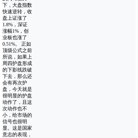
下，大盘指数
快速逆转，收
盘上证涨了
1.8%，深证
涨幅1%，创
业板也涨了
0.51%。 正如
顶级公式之前
所说，如果上
周四护盘形成
的下影线跌破
下去，那么还
会有再次护
盘，今天就是
很明显的护盘
动作了，且这
次动作也不
小，给市场的
信号也很明
显。这是国家
意志的表现，