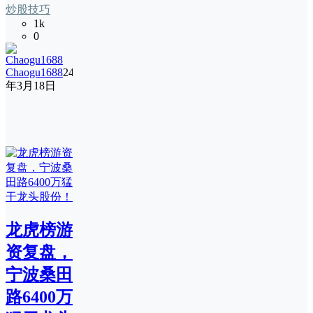
炒股技巧
1k
0
Chaogu1688
24
年3月18日
龙虎榜游
资复盘，
宁波桑田
路6400万