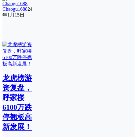
Chaogu1688
24
年1月15日
龙虎榜游
资复盘，
呼家楼
6100万跌
停翘板高
新发展！