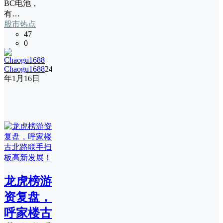
BC电池，
有…
股市热点
47
0
Chaogu1688
24
年1月16日
龙虎榜游
资复盘，
呼家楼古