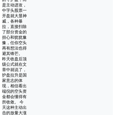
是主动进攻，
中字头股票一
开盘就大显神
威，各种暴
拉，直接扫除
了部分资金的
担心和犹犹豫
豫，任你空头
再有想法也得
避其锋芒。
昨天收盘后顶
级公式就在文
章中就说了，
护盘拉升是国
家意志的体
现，相信看出
端倪的空头资
金都会懂得有
所收敛。 今
天这种主动出
击的放量大涨