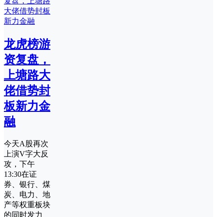
龙虎榜游
资复盘，
上塘路大
佬借势封
板新力金
融
今天A股再次
上演V字大反
攻，下午
13:30在证
券、银行、煤
炭、电力、地
产等权重板块
的同时发力