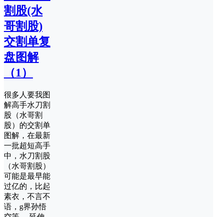
割股(水
哥割股)
交割单复
盘图解
（1）
很多人要我图
解高手水刀割
股（水哥割
股）的交割单
图解，在最新
一批超短高手
中，水刀割股
（水哥割股）
可能是最早能
过亿的，比起
素衣，不言不
语，g界孙悟
空等。 延伸