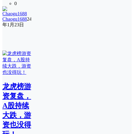
0
Chaogu1688
24
年1月23日
龙虎榜游
资复盘，
A股持续
大跌，游
资也没得