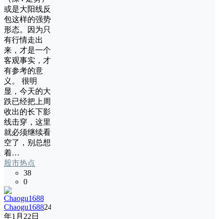
或是大阳线反
包这样的强势
形态。因为只
有行情走出
来，才是一个
客观事实，才
有参考的意
义。 很明
显，今天的大
跌已经把上周
收出的长下影
线击穿，这里
就必须继续看
空了，别总想
着…
股市热点
38
0
Chaogu1688
24
年1月22日