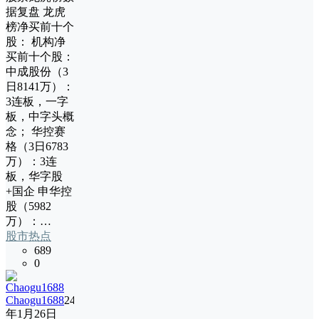
据复盘 龙虎
榜净买前十个
股： 机构净
买前十个股：
中成股份（3
日8141万）：
3连板，一字
板，中字头概
念； 华控赛
格（3日6783
万）：3连
板，华字股
+国企 申华控
股（5982
万）：…
股市热点
689
0
Chaogu1688
24
年1月26日