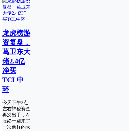
龙虎榜游
资复盘，
葛卫东大
佬2.4亿
净买
TCL中
环
今天下午2点
左右神秘资金
再次出手，A
股终于迎来了
一次像样的大