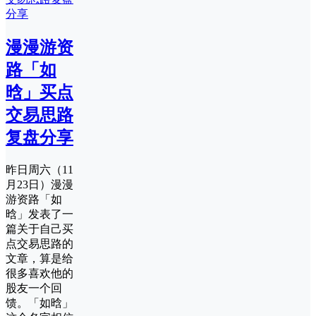
漫漫游资
路「如
晗」买点
交易思路
复盘分享
昨日周六（11
月23日）漫漫
游资路「如
晗」发表了一
篇关于自己买
点交易思路的
文章，算是给
很多喜欢他的
股友一个回
馈。「如晗」