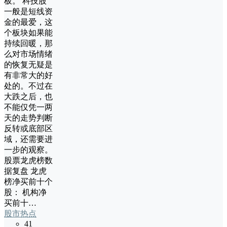
板。 科技股
一般是短线资
金的最爱，这
个板块如果能
持续回暖，那
么对市场情绪
的恢复无疑是
有非常大的好
处的。不过在
大跌之后，也
不能仅凭一两
天的走势判断
反转或底部区
域，还需要进
一步的观察。
股票龙虎榜数
据复盘 龙虎
榜净买前十个
股： 机构净
买前十…
股市热点
41