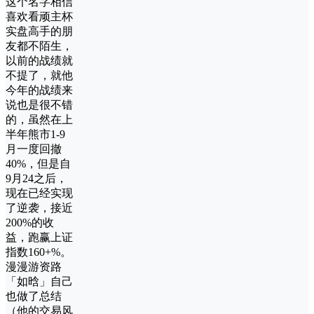
这个名字相信
喜欢看顽主杯
实盘高手的朋
友都不陌生，
以前的战绩就
不提了，就他
今年的战绩来
说也是很不错
的，虽然在上
半年熊市1-9
月一度回撤
40%，但是自
9月24之后，
现在已经实现
了逆袭，接近
200%的收
益，跑赢上证
指数160+%。
漫漫游资路
「如晗」自己
也做了总结
（他的交易风