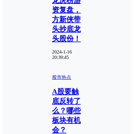
龙虎榜游
资复盘，
方新侠带
头抄底龙
头股份！
2024-1-16
20:39:45
股市热点
A股要触
底反转了
么？哪些
板块有机
会？