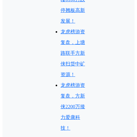
停翘板高新
发展！
龙虎榜游资
复盘，上塘
路联手方新
侠扫货中矿
资源！
龙虎榜游资
复盘，方新
侠2200万接
力爱康科
技！