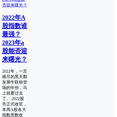
2022年A
股指数谁
最强？
2023年a
股能否迎
来曙光？
2022年，一言
难尽的黑天鹅
灰犀牛联袂登
场的年份，马
上就要过去
了。 2022股
市正式收官，
本周A股各大
指数悉数收