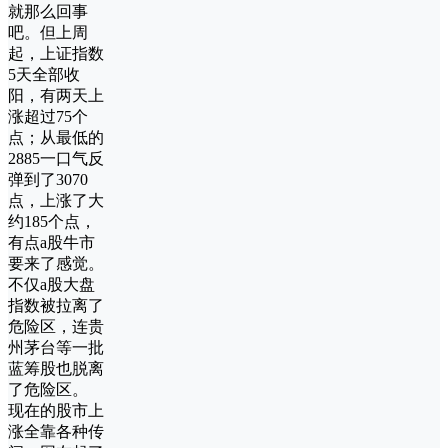
就那么回事
吧。但上周
起，上证指数
5天全部收
阳，有两天上
涨超过75个
点；从最低的
2885一口气反
弹到了3070
点，上涨了大
约185个点，
有点a股牛市
要来了感觉。
不仅a股大盘
指数被拉离了
危险区，连贵
州茅台等一批
蓝筹股也脱离
了危险区。
现在的股市上
涨全靠各种传