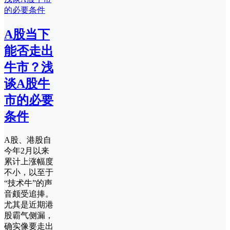
A股当下
能否走出
牛市？浅
谈A股牛
市的必要
条件
A股、港股自
今年2月以来
累计上涨幅度
不小，以至于
“技术牛”的声
音颇受追捧。
尤其是近期港
股霸气侧漏，
确实像要走出