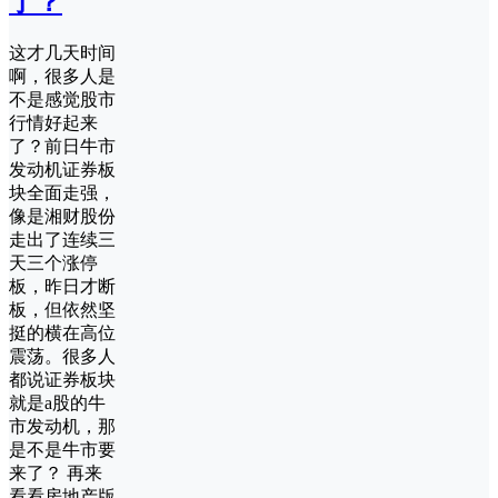
了？
这才几天时间
啊，很多人是
不是感觉股市
行情好起来
了？前日牛市
发动机证券板
块全面走强，
像是湘财股份
走出了连续三
天三个涨停
板，昨日才断
板，但依然坚
挺的横在高位
震荡。很多人
都说证券板块
就是a股的牛
市发动机，那
是不是牛市要
来了？ 再来
看看房地产版