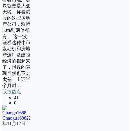
块就更是大变
天啦，你看港
股的这些房地
产公司，涨幅
50%到两倍都
有。 这一波
证券这种牛市
发动机和房地
产这种基建拉
经济的都起来
了，指数的表
现当然也不会
太差，上证半
个月时…
股市热点
41
0
Chaogu1688
22
年11月17日