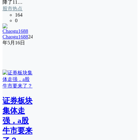
降了11…
股市热点
164
0
Chaogu1688
24
年5月16日
证券板块
集体走
强，a股
牛市要来