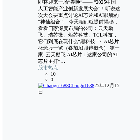
即将迎来一场“春晚”—— “2025中国
人工智能产业创新发展大会”！听说这
次大会要重点讨论AI芯片和AI眼镜的
“神仙组合”。 今天咱们就提前揭秘，
看看四家深度布局的公司：云天励
飞、瑞芯微、炬芯科技、TCL科技，
它们到底在玩什么“黑科技”？ AI芯片
概念股一览（叠加AI眼镜概念） 第一
家: 云天励飞 AI芯片：这家公司的AI
芯片主打“…
股市热点
10
0
Chaogu1688
25年12月15
日