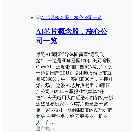
AI芯片概念股，核心公
司一览
最近AI圈和半导体圈简直“卷到飞
起”！一边是亚马逊砸100亿美元追投
OpenAI，还顺带推广自家AI芯片；另
一边是国产GPU新贵沐曦股份上市就
暴涨568%，中一签能赚36万，直接引
爆市场。 这波AI芯片热潮里，8家国
产公司2025年三季报业绩集体“开
挂”，今天就用大白话给小白们扒一扒
这些硬核玩家～ AI芯片概念股一览
第一家 寒武纪: 业绩翻3倍的AI“大脑”
龙头 主营业务：给云服务器、机器
人、自…
股市热点