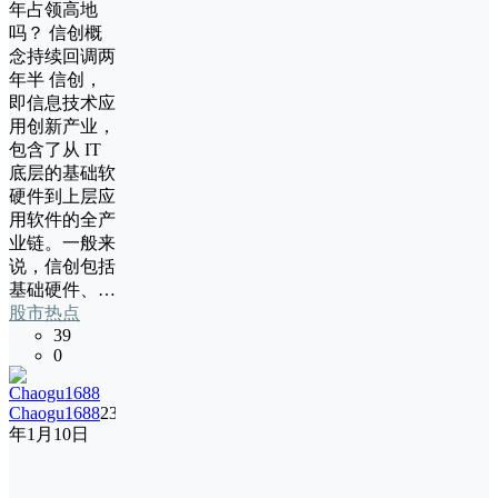
年占领高地
吗？ 信创概
念持续回调两
年半 信创，
即信息技术应
用创新产业，
包含了从 IT
底层的基础软
硬件到上层应
用软件的全产
业链。一般来
说，信创包括
基础硬件、…
股市热点
39
0
Chaogu1688
23
年1月10日