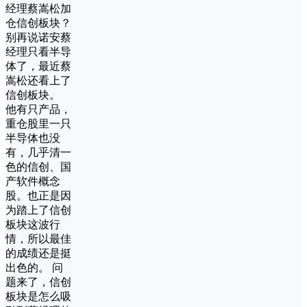
经理蔡嵩松加
仓信创板块？
别再说诺安蔡
经理只看半导
体了，最近蔡
嵩松还看上了
信创板块。
他有只产品，
重仓股里一只
半导体也没
有，几乎清一
色的信创、国
产软件概念
股。也正是因
为踏上了信创
板块这波行
情，所以最佳
的成绩还是挺
出色的。 问
题来了，信创
板块是怎么吸