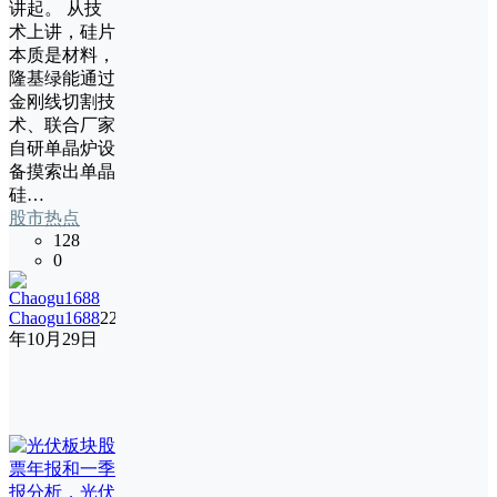
讲起。 从技
术上讲，硅片
本质是材料，
隆基绿能通过
金刚线切割技
术、联合厂家
自研单晶炉设
备摸索出单晶
硅…
股市热点
128
0
Chaogu1688
22
年10月29日