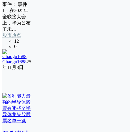
事件： 事件
1：在2025年
全联接大会
上，华为公布
了未…
股市热点
12
0
Chaogu1688
25
年11月8日