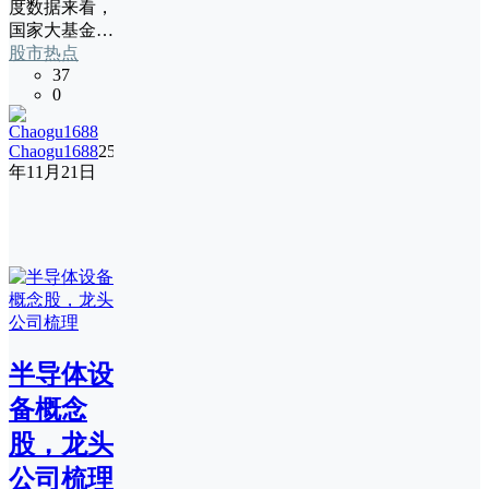
度数据来看，
国家大基金…
股市热点
37
0
Chaogu1688
25
年11月21日
半导体设
备概念
股，龙头
公司梳理