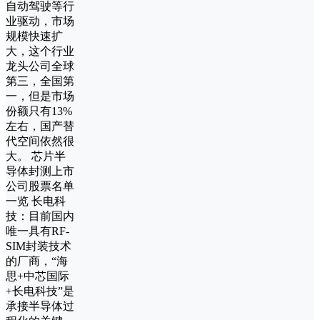
自动驾驶等行
业驱动，市场
规模快速扩
大，这个行业
龙头公司全球
第三，全国第
一，但是市场
份额只有13%
左右，国产替
代空间依然很
大。 芯片半
导体封测上市
公司股票名单
一览 长电科
技：目前国内
唯一具有RF-
SIM封装技术
的厂商，“海
思+中芯国际
+长电科技”是
承接半导体过