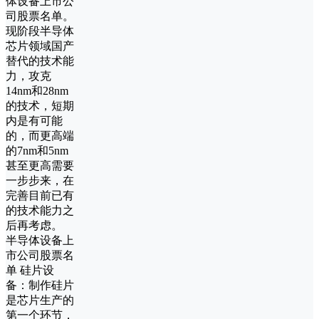
体设备上市公
司股票名单。
现阶段半导体
芯片领域国产
替代的技术能
力，攻克
14nm和28nm
的技术，短期
内是有可能
的，而更高端
的7nm和5nm
甚至更高需要
一步步来，在
完善目前已有
的技术能力之
后再考虑。
半导体设备上
市公司股票名
单 硅片设
备：制作硅片
是芯片生产的
第一个环节，