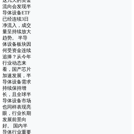
这几天的资金
流向会发现半
导体设备ETF
已经连续3日
净流入，成交
量呈持续放大
趋势。 半导
体设备板块因
何受资金连续
追捧？从今年
行业动态来
看，国产芯片
加速发展，半
导体设备需求
持续保持增
长，且全球半
导体设备市场
也同样表现亮
眼，行业长期
发展前景向
好。 国内半
导体行业重要