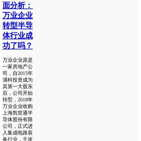
面分析：
万业企业
转型半导
体行业成
功了吗？
万业企业原是
一家房地产公
司，自2015年
浦科投资成为
其第一大股东
后，公司开始
转型，2018年
万业企业收购
上海凯世通半
导体股份有限
公司，正式进
入集成电路装
备行业，主攻