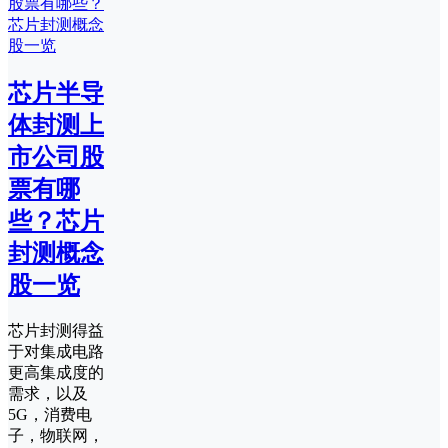
芯片半导
体封测上
市公司股
票有哪
些？芯片
封测概念
股一览
芯片封测得益
于对集成电路
更高集成度的
需求，以及
5G，消费电
子，物联网，