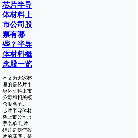
芯片半导
体材料上
市公司股
票有哪
些？半导
体材料概
念股一览
本文为大家整
理的是芯片半
导体材料上市
公司和相关概
念股名单。
芯片半导体材
料上市公司股
票名单 硅片
硅片是制作芯
片的基底，是