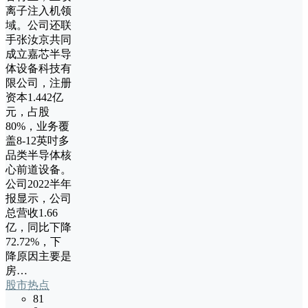
离子注入机领
域。公司还联
手张汝京共同
成立嘉芯半导
体设备科技有
限公司，注册
资本1.442亿
元，占股
80%，业务覆
盖8-12英吋多
品类半导体核
心前道设备。
公司2022半年
报显示，公司
总营收1.66
亿，同比下降
72.72%，下
降原因主要是
房…
股市热点
81