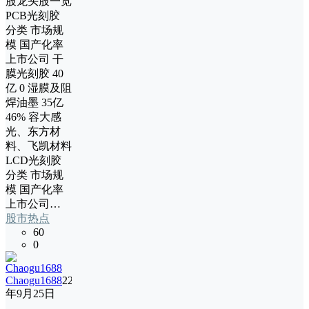
股龙头股一览
PCB光刻胶
分类 市场规
模 国产化率
上市公司 干
膜光刻胶 40
亿 0 湿膜及阻
焊油墨 35亿
46% 容大感
光、东方材
料、飞凯材料
LCD光刻胶
分类 市场规
模 国产化率
上市公司…
股市热点
60
0
Chaogu1688
22
年9月25日