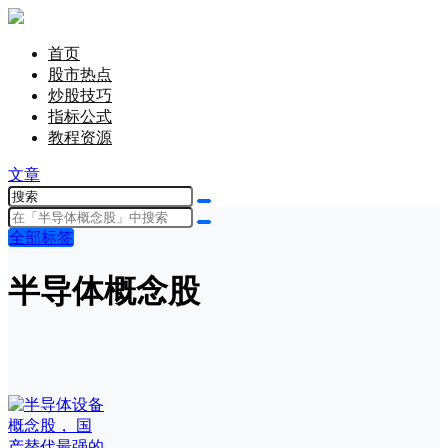
首页
股市热点
炒股技巧
指标公式
教程资源
文章
全部标签
半导体概念股