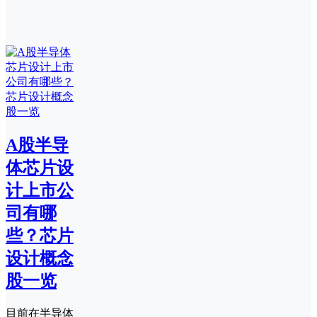
A股半导
体芯片设
计上市公
司有哪
些？芯片
设计概念
股一览
目前在半导体