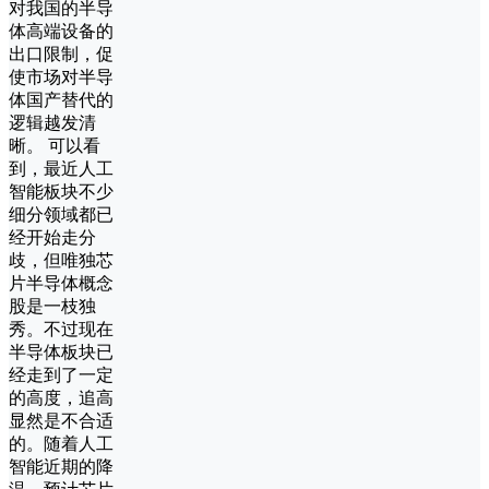
对我国的半导
体高端设备的
出口限制，促
使市场对半导
体国产替代的
逻辑越发清
晰。 可以看
到，最近人工
智能板块不少
细分领域都已
经开始走分
歧，但唯独芯
片半导体概念
股是一枝独
秀。不过现在
半导体板块已
经走到了一定
的高度，追高
显然是不合适
的。随着人工
智能近期的降