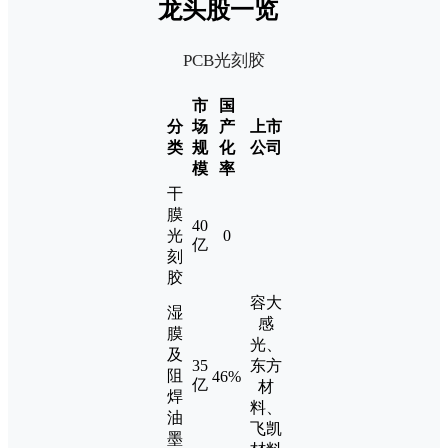
龙头股一览
PCB光刻胶
市
国
分
场
产
上市
类
规
化
公司
模
率
干
膜
40
光
0
亿
刻
胶
容大
湿
感
膜
光、
及
35
东方
阻
46%
亿
材
焊
料、
油
飞凯
墨