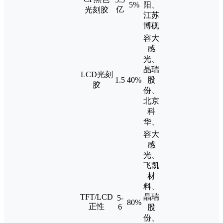
5%
阳、
亿
光刻胶
江苏
博砚
容大
感
光、
晶瑞
LCD光刻
1.5
40%
股
胶
份、
北京
科
华、
容大
感
光、
飞凯
材
料、
TFT/LCD
晶瑞
5-
80%
正性
6
股
份、