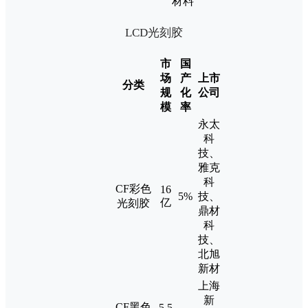
材料
LCD光刻胶
市
国
场
产
上市
分类
规
化
公司
模
率
永太
科
技、
雅克
科
CF彩色
16
5%
技、
亿
光刻胶
鼎材
科
技、
北旭
新材
上海
新
CF黑色
5.5