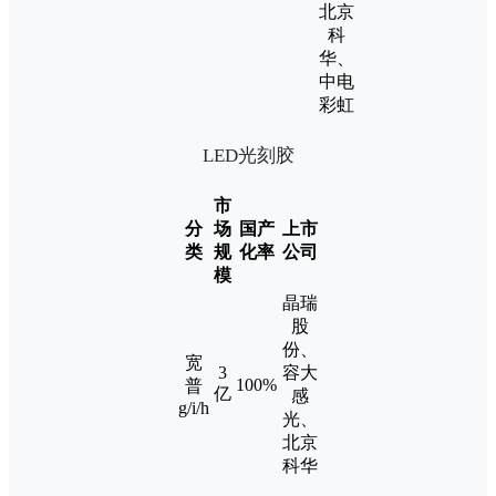
北京
科
华、
中电
彩虹
LED光刻胶
市
分
场
国产
上市
类
规
化率
公司
模
晶瑞
股
份、
宽
3
容大
100%
普
亿
感
g/i/h
光、
北京
科华