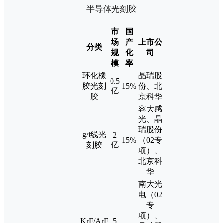
半导体光刻胶
市
国
场
产
上市公
分类
规
化
司
模
率
环化橡
晶瑞股
0.5
胶光刻
15%
份、北
亿
胶
京科华
容大感
光、晶
瑞股份
g/i线光
2
15%
（02专
亿
刻胶
项）、
北京科
华
南大光
电（02
专
项）、
KrF/ArF
5