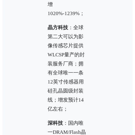
增
1020%-1239%；
晶方科技
：全球
第二大可以为影
像传感芯片提供
WLCSP量产的封
装服务厂商；拥
有全球唯一一条
12英寸传感器用
硅孔晶圆级封装
线；增发预计14
亿左右；
深科技
：国内唯
一DRAM/Flash晶