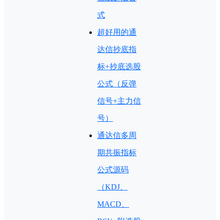
式
超好用的通
达信抄底指
标+抄底选股
公式（反弹
信号+主力信
号）
通达信多周
期共振指标
公式源码
（KDJ、
MACD、