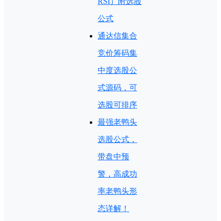
RSI）附选股
公式
通达信集合
竞价筹码集
中度选股公
式源码，可
选股可排序
最强老鸭头
选股公式，
带盘中预
警，高成功
率老鸭头形
态详解！