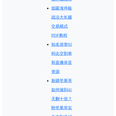
低吸涨停板
战法大长腿
交易模式
PDF教程
知名游资92
科比交割单
和直播录音
资源
新疆坚果哥
如何做到41
天翻十倍？
附坚果哥实