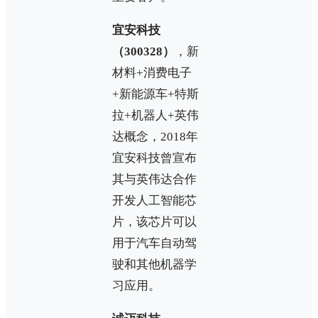
宜安科技
（300328）
，新
材料+消费电子
+新能源车+特斯
拉+机器人+英伟
达概念，2018年
宜安科技曾宣布
其与英伟达合作
开发人工智能芯
片，该芯片可以
用于汽车自动驾
驶和其他机器学
习应用。