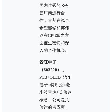
国内优秀的公有
云厂商进行合
作，首都在线也
希望能够和英伟
达在GPU算力方
面催生密切和深
入的合作机会。
景旺电子
（603228）
，
PCB+OLED+汽车
电子+特斯拉+毫
米波雷达+英伟达
概念，公司是英
伟达的供应商，