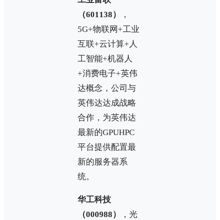
（601138）
，
5G+物联网+工业
互联+云计算+人
工智能+机器人
+消费电子+英伟
达概念，公司与
英伟达达成战略
合作，为英伟达
最新的GPUHPC
平台提供配置最
新的服务器系
统。
华工科技
（000988）
，光