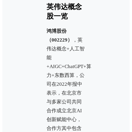
英伟达概念
股一览
鸿博股份
（002229）
，英
伟达概念+人工智
能
+AIGC+ChatGPT+算
力+东数西算，公
司在2022年报中
表示，在北京市
与多家公司共同
合作成立北京AI
创新赋能中心，
合作方其中包含