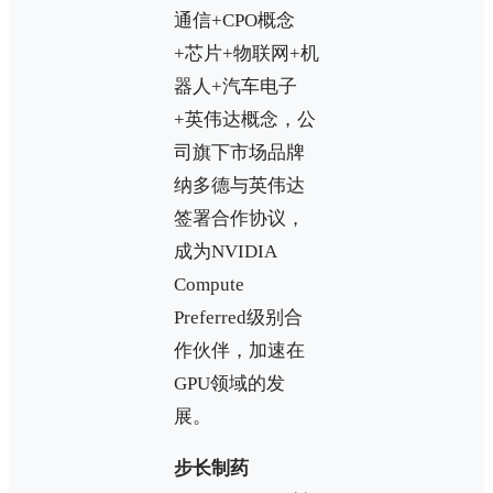
通信+CPO概念
+芯片+物联网+机
器人+汽车电子
+英伟达概念，公
司旗下市场品牌
纳多德与英伟达
签署合作协议，
成为NVIDIA
Compute
Preferred级别合
作伙伴，加速在
GPU领域的发
展。
步长制药