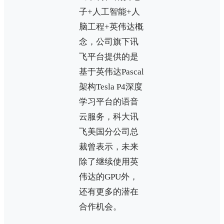
子+人工智能+人
脑工程+英伟达概
念，公司旗下讯
飞平台提供的是
基于英伟达Pascal
架构Tesla P4深度
学习平台的语音
云服务，科大讯
飞美国分公司总
裁曾表示，未来
除了继续使用英
伟达的GPU外，
还有更多的潜在
合作机会。