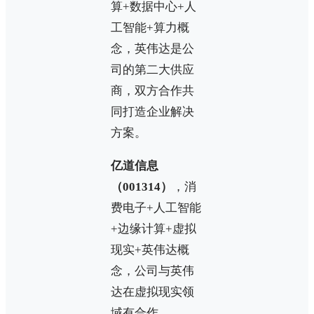
算+数据中心+人
工智能+算力概
念，英伟达是公
司的第二大供应
商，双方合作共
同打造企业解决
方案。
亿道信息
（001314）
，消
费电子+人工智能
+边缘计算+虚拟
现实+英伟达概
念，公司与英伟
达在虚拟现实领
域有合作。