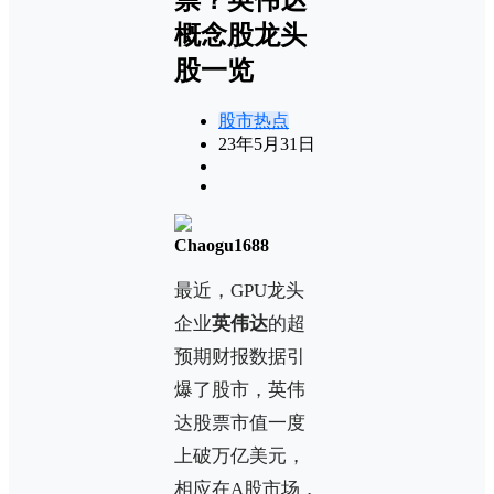
概念股龙头
股一览
股市热点
23年5月31日
Chaogu1688
最近，GPU龙头
企业
英伟达
的超
预期财报数据引
爆了股市，英伟
达股票市值一度
上破万亿美元，
相应在A股市场，