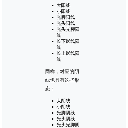
大阳线
小阳线
光脚阳线
光头阳线
光头光脚阳
线
长下影线阳
线
长上影线阳
线
同样，对应的阴
线也具有这些形
态：
大阴线
小阴线
光脚阴线
光头阴线
光头光脚阴