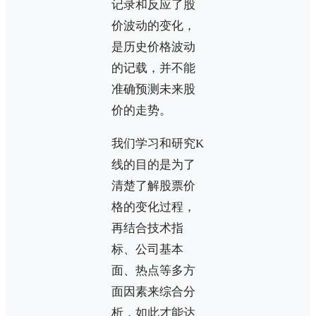
记录和反应了股
价波动的变化，
是历史价格波动
的记载，并不能
准确预测未来股
价的走势。
我们学习和研究K
线的目的是为了
清楚了解股票价
格的变化过程，
再结合技术指
标、公司基本
面、热点等多方
面因素来综合分
析，如此才能达