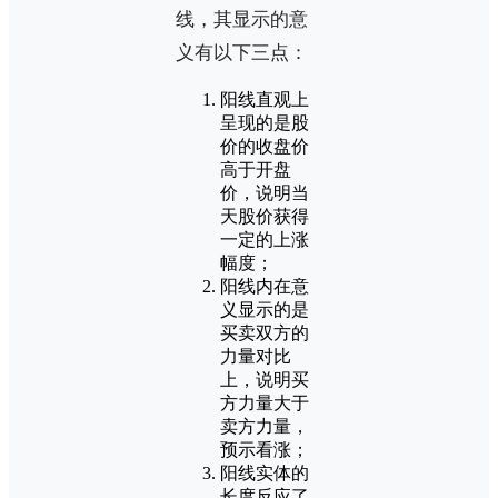
线，其显示的意
义有以下三点：
阳线直观上
呈现的是股
价的收盘价
高于开盘
价，说明当
天股价获得
一定的上涨
幅度；
阳线内在意
义显示的是
买卖双方的
力量对比
上，说明买
方力量大于
卖方力量，
预示看涨；
阳线实体的
长度反应了