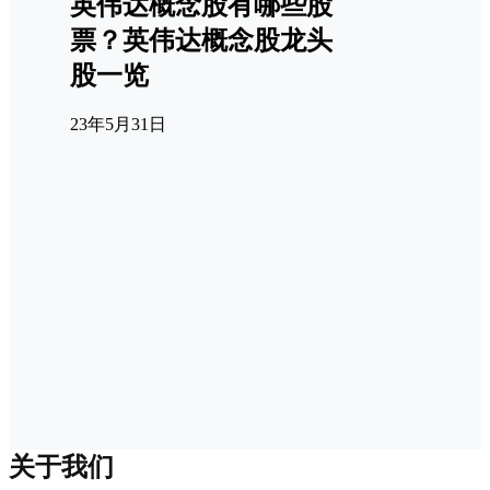
英伟达概念股有哪些股
票？英伟达概念股龙头
股一览
23年5月31日
关于我们