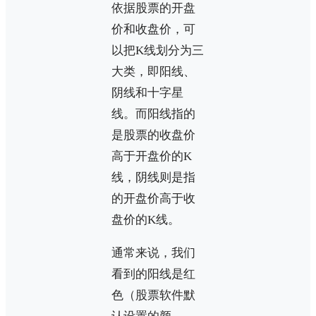
依据股票的开盘
价和收盘价，可
以把K线划分为三
大类，即阳线、
阴线和十字星
线。而阳线指的
是股票的收盘价
高于开盘价的K
线，阴线则是指
的开盘价高于收
盘价的K线。
通常来说，我们
看到的阳线是红
色（股票软件默