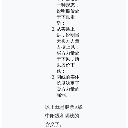
一种形态，
说明股价处
于下跌走
势；
从实质上
讲，说明当
天卖方力量
占据上风，
买方力量处
于下风，所
以股价下
跌；
阴线的实体
长度决定了
卖方力量的
强弱。
以上就是股票K线
中阳线和阴线的
含义了。