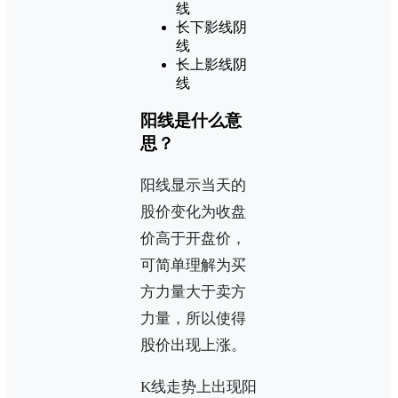
线
长下影线阴
线
长上影线阴
线
阳线是什么意
思？
阳线显示当天的
股价变化为收盘
价高于开盘价，
可简单理解为买
方力量大于卖方
力量，所以使得
股价出现上涨。
K线走势上出现阳