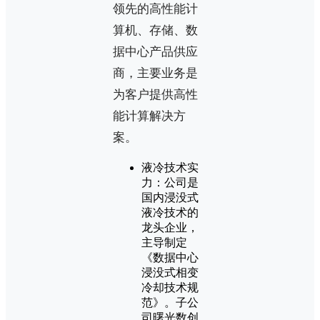
领先的高性能计
算机、存储、数
据中心产品供应
商，主要业务是
为客户提供高性
能计算解决方
案。
液冷技术实
力：公司是
国内浸没式
液冷技术的
龙头企业，
主导制定
《数据中心
浸没式相变
冷却技术规
范》。子公
司曙光数创