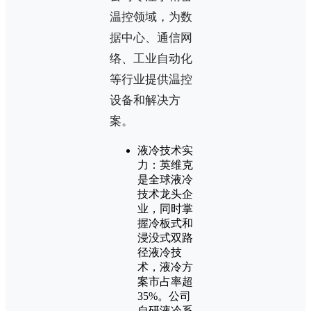
温控领域，为数
据中心、通信网
络、工业自动化
等行业提供温控
设备和解决方
案。
液冷技术实
力：英维克
是全球液冷
技术龙头企
业，同时掌
握冷板式和
浸没式双路
径液冷技
术，液冷方
案市占率超
35%。公司
自研液冷系