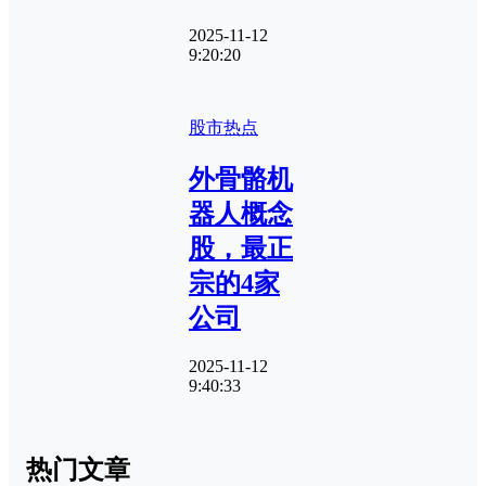
2025-11-12
9:20:20
股市热点
外骨骼机
器人概念
股，最正
宗的4家
公司
2025-11-12
9:40:33
热门文章