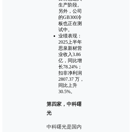
生产阶段。
另外，公司
的GB300冷
板也正在测
试中。
业绩表现：
2025上半年
思泉新材营
业收入3.86
亿，同比增
长78.24%；
扣非净利润
2807.37 万，
同比上升
30.5%。
第四家，中科曙
光
中科曙光是国内