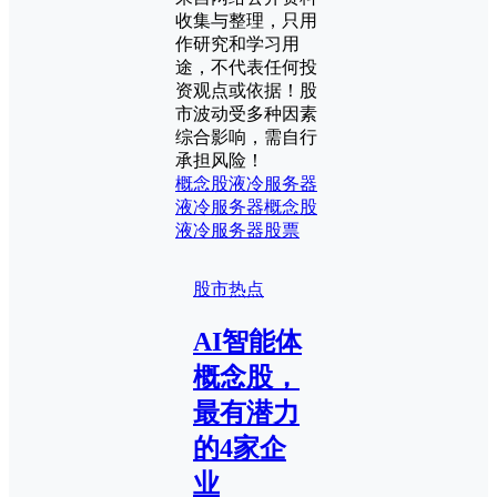
收集与整理，只用
作研究和学习用
途，不代表任何投
资观点或依据！股
市波动受多种因素
综合影响，需自行
承担风险！
概念股
液冷服务器
液冷服务器概念股
液冷服务器股票
股市热点
AI智能体
概念股，
最有潜力
的4家企
业