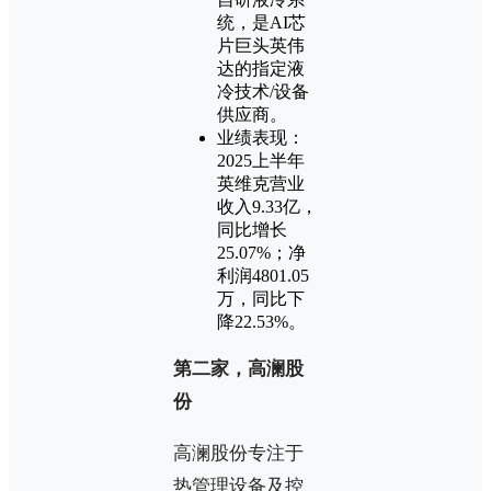
统，是AI芯
片巨头英伟
达的指定液
冷技术/设备
供应商。
业绩表现：
2025上半年
英维克营业
收入9.33亿，
同比增长
25.07%；净
利润4801.05
万，同比下
降22.53%。
第二家，高澜股
份
高澜股份专注于
热管理设备及控