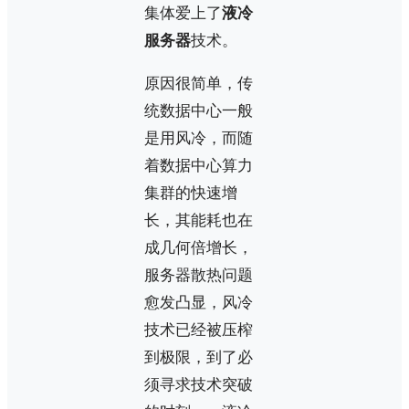
集体爱上了
液冷
服务器
技术。
原因很简单，传
统数据中心一般
是用风冷，而随
着数据中心算力
集群的快速增
长，其能耗也在
成几何倍增长，
服务器散热问题
愈发凸显，风冷
技术已经被压榨
到极限，到了必
须寻求技术突破