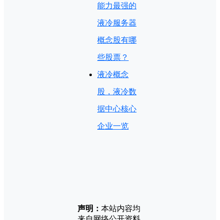
能力最强的
液冷服务器
概念股有哪
些股票？
液冷概念
股，液冷数
据中心核心
企业一览
声明：
本站内容均
来自网络公开资料