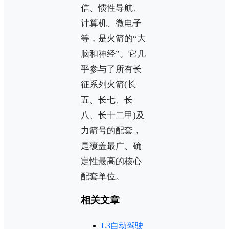
信、惯性导航、
计算机、微电子
等，是火箭的“大
脑和神经”。它几
乎参与了所有长
征系列火箭(长
五、长七、长
八、长十二甲)及
力箭号的配套，
是覆盖最广、确
定性最高的核心
配套单位。
相关文章
L3自动驾驶