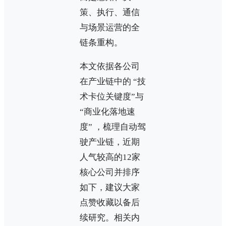
策、执行、通信
与场景运营的全
链条重构。
本文依据各公司
在产业链中的 “技
术卡位关键度”与
“商业化落地速
度” ，梳理自动驾
驶产业链，近期
人气较高的12家
核心公司并排序
如下，建议大家
点赞收藏以备后
续研究。相关内