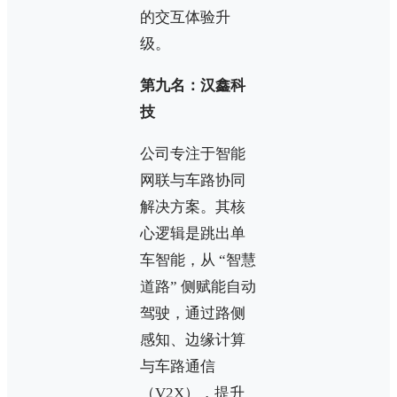
的交互体验升
级。
第九名：汉鑫科
技
公司专注于智能
网联与车路协同
解决方案。其核
心逻辑是跳出单
车智能，从 “智慧
道路” 侧赋能自动
驾驶，通过路侧
感知、边缘计算
与车路通信
（V2X），提升