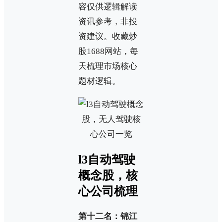
容仅供逻辑解读
资讯参考，非投
资建议。收藏炒
股1688网站，每
天梳理市场核心
题材逻辑。
l3自动驾驶
概念股，核
心公司梳理
第十二名：锦江