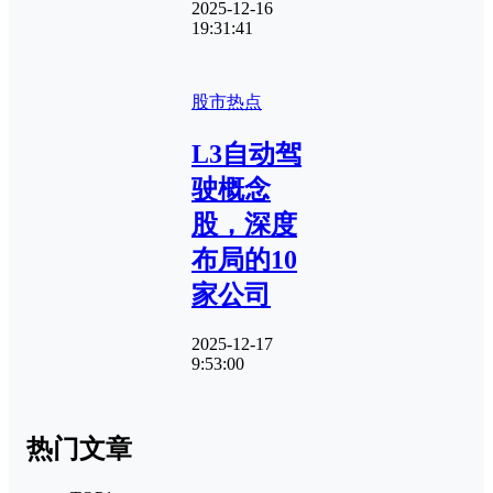
2025-12-16
19:31:41
股市热点
L3自动驾
驶概念
股，深度
布局的10
家公司
2025-12-17
9:53:00
热门文章