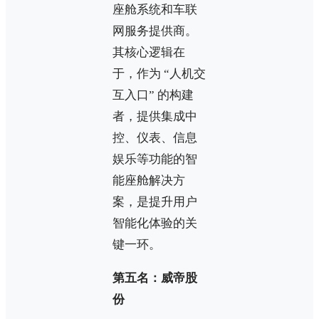
座舱系统和车联
网服务提供商。
其核心逻辑在
于，作为 “人机交
互入口” 的构建
者，提供集成中
控、仪表、信息
娱乐等功能的智
能座舱解决方
案，是提升用户
智能化体验的关
键一环。
第五名：威帝股
份