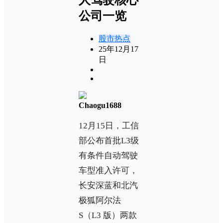
公司一览
股市热点
25年12月17
日
Chaogu1688
12月15日，工信
部公布首批L3级
有条件自动驾驶
车型准入许可，
长安深蓝和北汽
极狐阿尔法
S（L3 版）两款