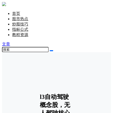
首页
股市热点
炒股技巧
指标公式
教程资源
文章
l3自动驾驶
概念股，无
人驾驶核心