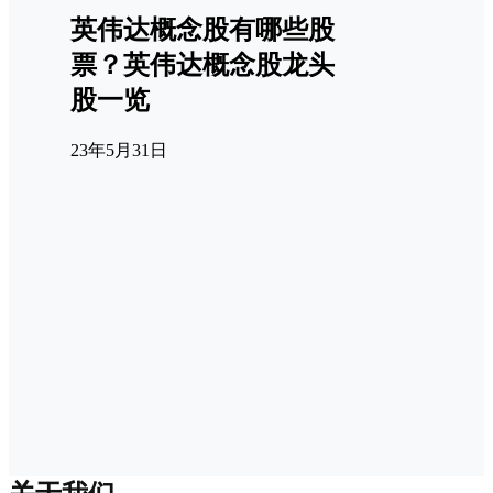
英伟达概念股有哪些股
票？英伟达概念股龙头
股一览
23年5月31日