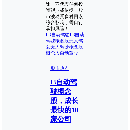
途，不代表任何投
资观点或依据！股
市波动受多种因素
综合影响，需自行
承担风险！
L3自动驾驶
L3自动
驾驶概念股
无人驾
驶
无人驾驶概念股
概念股
自动驾驶
股市热点
l3自动驾
驶概念
股，成长
最快的10
家公司