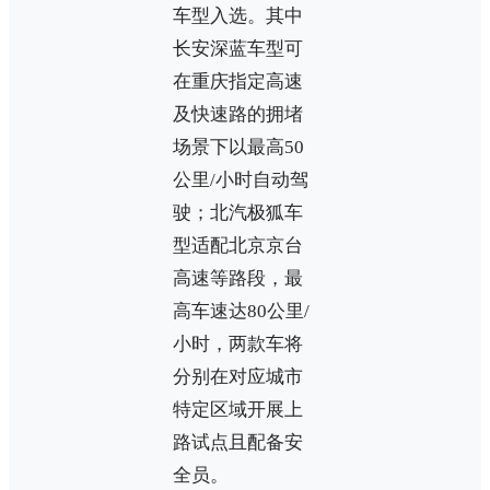
车型入选。其中
长安深蓝车型可
在重庆指定高速
及快速路的拥堵
场景下以最高50
公里/小时自动驾
驶；北汽极狐车
型适配北京京台
高速等路段，最
高车速达80公里/
小时，两款车将
分别在对应城市
特定区域开展上
路试点且配备安
全员。