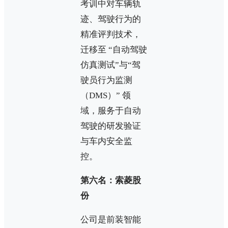
考训中对车辆轨
迹、驾驶行为的
精准评判技术，
迁移至 “自动驾驶
仿真测试”与“驾
驶员行为监测
（DMS）” 领
域，服务于自动
驾驶的研发验证
与车内安全监
控。
第六名：索菱股
份
公司是前装智能