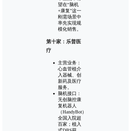
望在“脑机
+康复”这一
刚需场景中
率先实现规
模化销售。
第十家：乐普医
疗
主营业务：
心血管植介
入器械、创
新药及医疗
服务。
脑机接口：
无创脑控康
复机器人
（HandyBot）
全国入院超
百家；植入
式DBS获