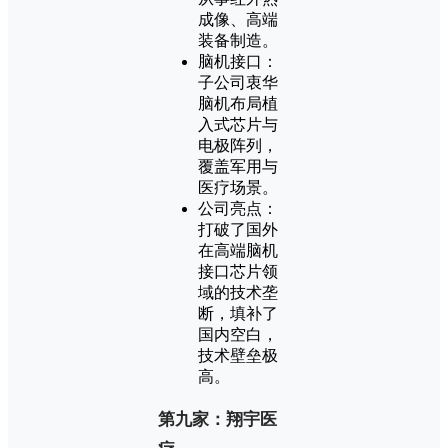
成像、高端
装备制造。
脑机接口：
子公司衷华
脑机布局植
入式芯片与
电极阵列，
覆盖军用与
医疗场景。
公司亮点：
打破了国外
在高端脑机
接口芯片领
域的技术垄
断，填补了
国内空白，
技术壁垒极
高。
第九家：翔宇医