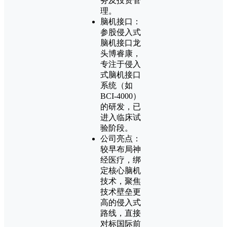
务及投资管
理。
脑机接口：
参股侵入式
脑机接口龙
头博睿康，
专注于侵入
式脑机接口
系统（如
BCI-4000）
的研发，已
进入临床试
验阶段。
公司亮点：
较早布局神
经医疗，绑
定核心脑机
技术，聚焦
技术壁垒更
高的侵入式
路线，直接
对标国际前