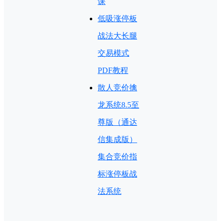
课
低吸涨停板
战法大长腿
交易模式
PDF教程
散人竞价擒
龙系统8.5至
尊版（通达
信集成版）
集合竞价指
标涨停板战
法系统