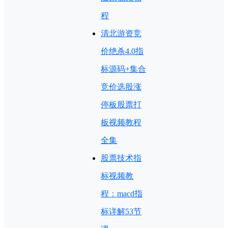
程
清北游资竞
价绝杀4.0指
标源码+集合
竞价选股涨
停板股票打
板视频教程
全集
股票技术指
标视频教
程：macd指
标详解53节