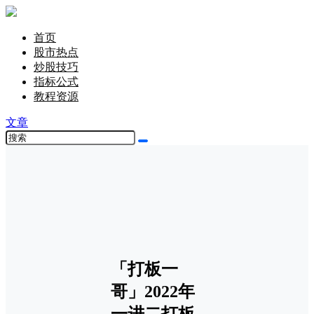
首页
股市热点
炒股技巧
指标公式
教程资源
文章
「打板一
哥」2022年
一进二打板