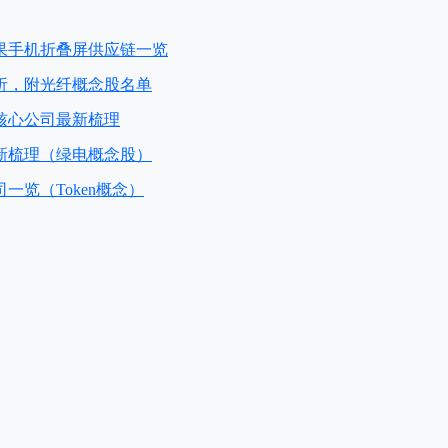
果手机折叠屏供应链一览
析，附光纤概念股名单
核心公司最新梳理
新梳理（绿电概念股）
一览（Token概念）