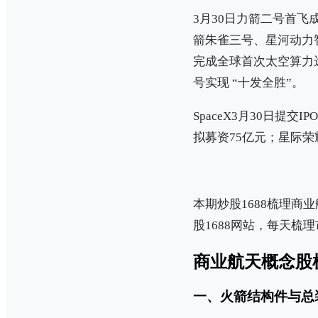
3月30日力箭二号首飞
箭朱雀三号、星河动力
完成全球首次太空算力
号实现 “十发全胜”。
SpaceX3月30日提
拟募资75亿元；星际荣
本期炒股1688梳理
股1688网站，每天梳
商业航天概念股
一、火箭结构件与总