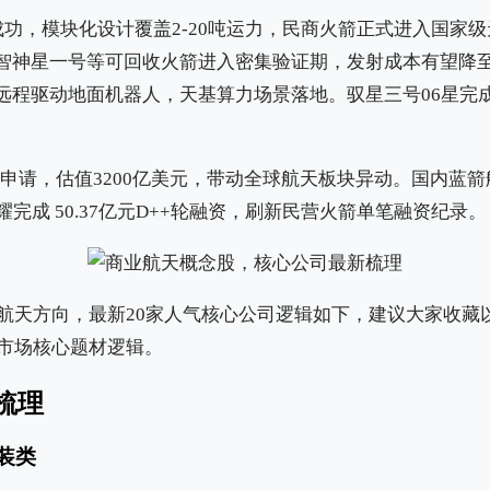
成功，模块化设计覆盖2-20吨运力，民商火箭正式进入国家
智神星一号等可回收火箭进入密集验证期，发射成本有望降至
远程驱动地面机器人，天基算力场景落地。驭星三号06星完
交IPO申请，估值3200亿美元，带动全球航天板块异动。国内蓝
耀完成 50.37亿元D++轮融资，刷新民营火箭单笔融资纪录。
商业航天方向，最新20家人气核心公司逻辑如下，建议大家收
理市场核心题材逻辑。
梳理
装类