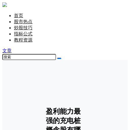
首页
股市热点
炒股技巧
指标公式
教程资源
文章
盈利能力最
强的充电桩
概念股有哪