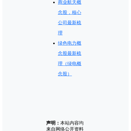
商业航天概
念股，核心
公司最新梳
理
绿色电力概
念股最新梳
理（绿电概
念股）
声明：
本站内容均
来自网络公开资料