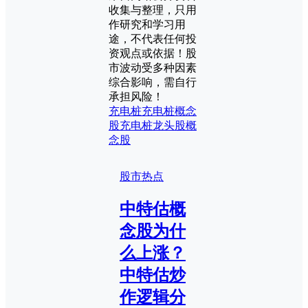
收集与整理，只用
作研究和学习用
途，不代表任何投
资观点或依据！股
市波动受多种因素
综合影响，需自行
承担风险！
充电桩
充电桩概念
股
充电桩龙头股
概
念股
股市热点
中特估概
念股为什
么上涨？
中特估炒
作逻辑分