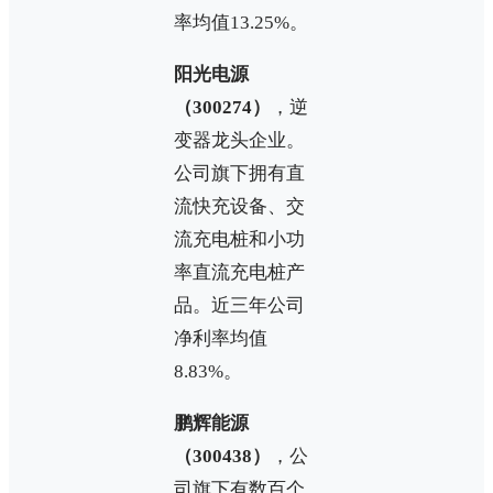
率均值13.25%。
阳光电源
（300274）
，逆
变器龙头企业。
公司旗下拥有直
流快充设备、交
流充电桩和小功
率直流充电桩产
品。近三年公司
净利率均值
8.83%。
鹏辉能源
（300438）
，公
司旗下有数百个