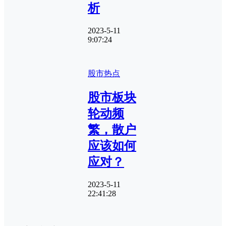
析
2023-5-11
9:07:24
股市热点
股市板块
轮动频
繁，散户
应该如何
应对？
2023-5-11
22:41:28