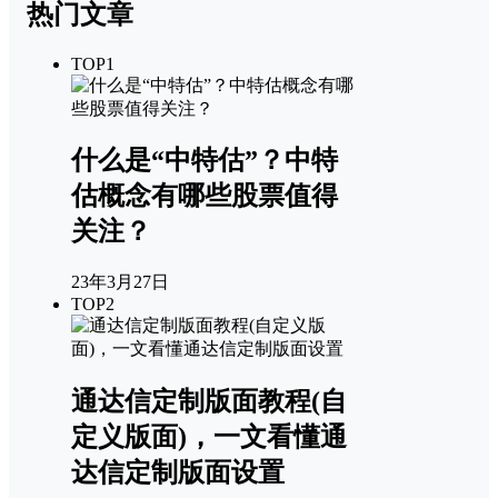
热门文章
TOP1
什么是“中特估”？中特
估概念有哪些股票值得
关注？
23年3月27日
TOP2
通达信定制版面教程(自
定义版面)，一文看懂通
达信定制版面设置