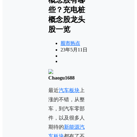
些？充电桩
概念股龙头
股一览
股市热点
23年5月11日
Chaogu1688
最近
汽车板块
上
涨的不错，从整
车，到汽车零部
件，以及很多人
期待的
新能源汽
车板块
都有了不