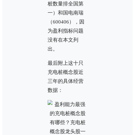
桩数量排全国第
一）和国电南瑞
（600406），因
为盈利指标问题
没有在本文列
出。
最后附上这十只
充电桩概念股近
三年的具体经营
数据：