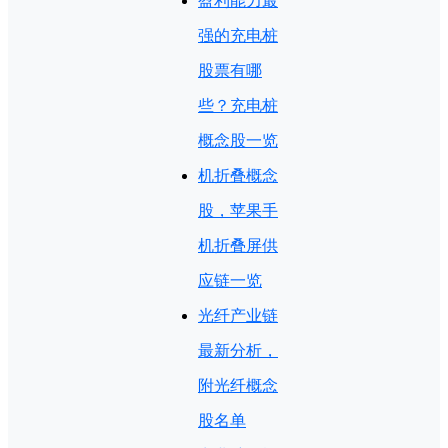
盈利能力最
强的充电桩
股票有哪
些？充电桩
概念股一览
机折叠概念
股，苹果手
机折叠屏供
应链一览
光纤产业链
最新分析，
附光纤概念
股名单