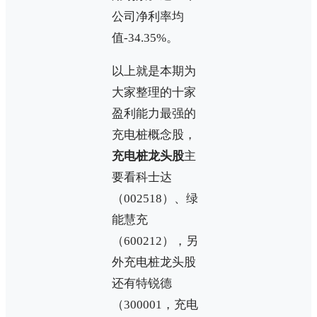
公司净利率均
值-34.35%。
以上就是本期为
大家整理的十家
盈利能力最强的
充电桩概念股，
充电桩龙头股
主
要看科士达
（002518）、绿
能慧充
（600212），另
外充电桩龙头股
还有特锐德
（300001，充电