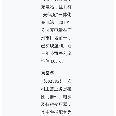
充电站，且拥有
“光储充”一体化
充电站。2019年
公司充电量在广
州市排名前十，
已实现盈利。近
三年公司净利率
均值4.05%。
京泉华
（002885）
，公
司主营业务是磁
性元器件、电源
及特种变压器，
其中包括配套为