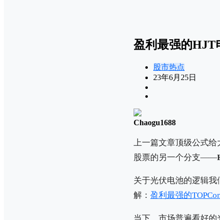
盈利最强的HJ
股市热点
23年6月25日
Chaogu1688
上一篇文章顶级公式给
股票的另一个分支——
关于光伏电池的逻辑我
解：
盈利最强的TOPC
当下，市场普遍看好的光