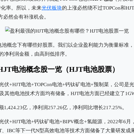
的转化率。所以，未来
光伏板块
的上涨必然绕不过TOPCon和H
方必然会有补涨机会。
T电池概念下有哪些好股票。我们以企业盈利能力为衡量标准
布的净利润金额，由高到低排序。
HJT电池概念股一览（HJT电池股票）
光伏+HJT电池+TOPCon电池+钙钛矿电池+预制菜，公司
on以及其他电池技术方面均有储备，HJT电池方面已经建立了1
,424.23亿，净利润257.26亿，净利同比增长217.25%。
光伏+HJT电池+钙钛矿电池+BIPV概念+氢能源，2022年
T、IBC等下一代N型高效电池等技术方面储备了大量研发成果