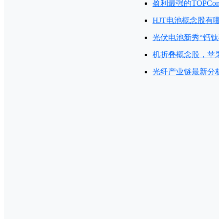
盈利最强的TOPC
HJT电池概念股有
光伏电池新秀“钙
机折叠概念股，苹
光纤产业链最新分