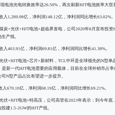
现电池光电转换效率达26.50%，再次刷新HJT电池效率大
入1,289.98亿，净利润148.12亿，净利润同比增长63.02%
煤炭+光伏+HJT电池+超临界发电，公司2020年8月宣布投资
池生产线。
入463.91亿，净利润69.81亿，净利润同比增长41.38%。
光伏+HJT电池+芯片+新材料，TCL中环是全球领先的N型
品，是新一代HJT电池需要的应用载体，目前在全球外销市占
公司N型产品占比有望进一步提升。
收入670.10亿，净利润68.19亿，净利润同比增长69.21%。
光伏+HJT电池+特高压，公司高管在2023年表示：到今年
建1.5-2GW的HJT产线。