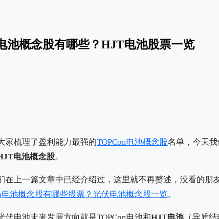
T电池概念股有哪些？HJT电池股票一览
大家梳理了盈利能力最强的
TOPCon电池概念股
名单，今天我
HJT电池概念股
。
们在上一篇文章中已经介绍过，这里就不再赘述，没看的朋
on电池概念股有哪些股票？光伏电池概念股一览
。
伏电池未来发展方向就是TOPCon电池和
HJT电池
（异质结