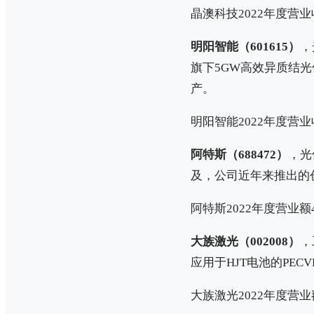
晶澳科技2022年度营业收
明阳智能（601615）
，
旗下5GW高效异质结光
产。
明阳智能2022年度营业收
阿特斯（688472）
，光
及，公司近年来推出的创
阿特斯2022年度营业额47
大族激光（002008）
，
应用于HJT电池的PE
大族激光2022年度营业额