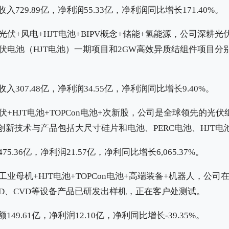
入729.89亿，净利润55.33亿，净利润同比增长171.40%。
光伏+风电+HJT电池+BIPV概念+储能+氢能源，公司深耕光伏
伏电池（HJT电池）一期项目和2GW高效异质结组件项目分
入307.48亿，净利润34.55亿，净利润同比增长9.40%。
伏+HJT电池+TOPCon电池+次新股，公司是全球领先的光
新技术与产品包括大尺寸硅片和电池、PERC电池、HJT电池、
5.36亿，净利润21.57亿，净利同比增长6,065.37%。
工业母机+HJT电池+TOPCon电池+高端装备+机器人，公
CVD、CVD等设备产品已研发出样机，正在客户处测试。
149.61亿，净利润12.10亿，净利同比增长-39.35%。