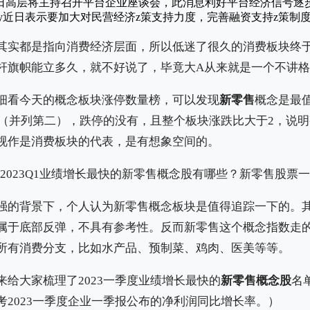
日高层将主持召开平台企业座谈会，此消息利好平台经济信号逐
y近日表示要加大对民营经济z策支持力度，完善融资支持z策制
其实都是指向消费经济层面，所以低迷了很久的消费板块终
杆旗帜能立多久，就不好说了，毕竟大A从来就是一个不讲
细看今天的概念板块涨停数量榜，可以发现
新零售
概念是最
5只（并列第二），跌停的没有，且整个板块涨跌比大于2，说
视作是消费板块的代表，是有想象空间的。
强的背景下，个人认为新零售概念板块是值得追踪一下的。
属于底部反弹，不具有参考性。反而新零售这个概念指数走
所有消费分支，比如水产品、预制菜、鸡肉、医美等等。
给大家梳理了2023一季度业绩增长最快的
新零售概念股
名
考2023一季度企业一季报公布的净利润同比增长率。）