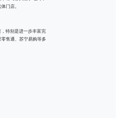
实体门店。
。
破，特别是进一步丰富完
里零售通、苏宁易购等多
。