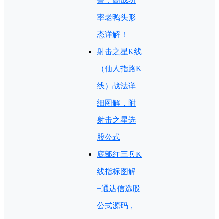
警，高成功
率老鸭头形
态详解！
射击之星K线
（仙人指路K
线）战法详
细图解，附
射击之星选
股公式
底部红三兵K
线指标图解
+通达信选股
公式源码，