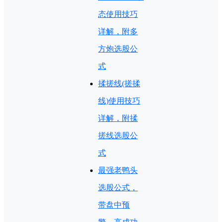
态使用技巧
详解，附多
方炮选股公
式
揉搓线(搓揉
线)使用技巧
详解，附揉
搓线选股公
式
最强老鸭头
选股公式，
带盘中预