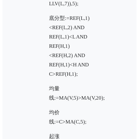
LLV(L,7)),5);
底分型:=REF(L,1)
<REF(L,2) AND
REF(L,1)<L AND
REF(H,1)
<REF(H,2) AND
REF(H,1)<H AND
C>REF(H,1);
均量
线:=MA(V,5)>MA(V,20);
均价
线:=C>MA(C,5);
起涨