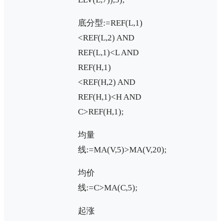
底分型:=REF(L,1)
<REF(L,2) AND
REF(L,1)<L AND
REF(H,1)
<REF(H,2) AND
REF(H,1)<H AND
C>REF(H,1);
均量
线:=MA(V,5)>MA(V,20);
均价
线:=C>MA(C,5);
起涨