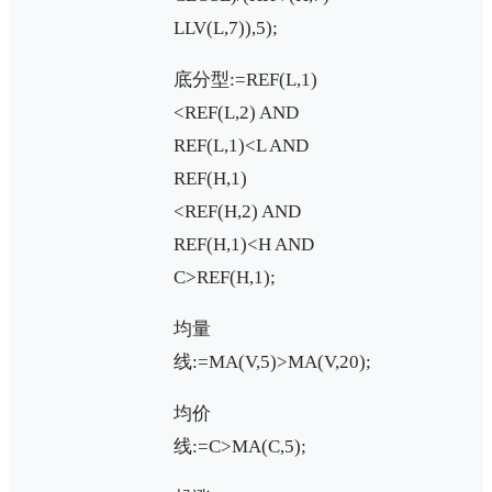
LLV(L,7)),5);
底分型:=REF(L,1)
<REF(L,2) AND
REF(L,1)<L AND
REF(H,1)
<REF(H,2) AND
REF(H,1)<H AND
C>REF(H,1);
均量
线:=MA(V,5)>MA(V,20);
均价
线:=C>MA(C,5);