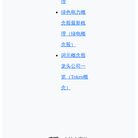
理
绿色电力概
念股最新梳
理（绿电概
念股）
词元概念股
龙头公司一
览（Token概
念）