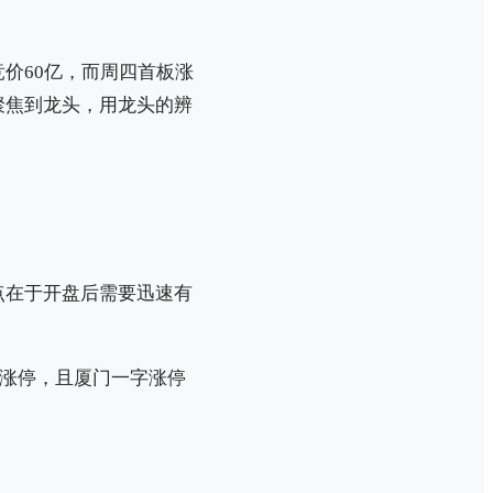
价60亿，而周四首板涨
聚焦到龙头，用龙头的辨
点在于开盘后需要迅速有
板涨停，且厦门一字涨停
。