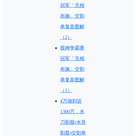
冠军「无相
布施」交割
单复盘图解
（2）
股神争霸赛
冠军「无相
布施」交割
单复盘图解
（1）
4万做到近
1300万，水
刀割股(水哥
割股)交割单