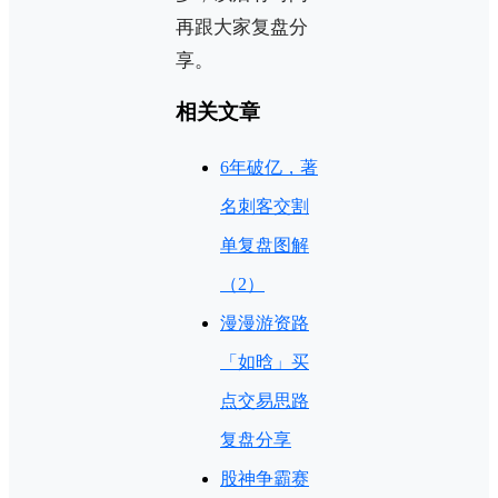
再跟大家复盘分
享。
相关文章
6年破亿，著
名刺客交割
单复盘图解
（2）
漫漫游资路
「如晗」买
点交易思路
复盘分享
股神争霸赛