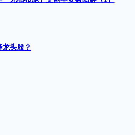
择龙头股？