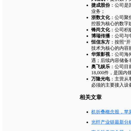
捷成股份
：公司是
业务；
浙数文化
：公司聚
控股为核心的数字
锋尚文化
：公司积
博瑞传播
：公司与
恒信东方
：按照“
技术为核心的内容
华策影视
：公司海
遇；后续内容储备
奥飞娱乐
：公司目
18,000件，是国
万隆光电
：主营从
必须的主要接入设
相关文章
机折叠概念股，苹
光纤产业链最新分