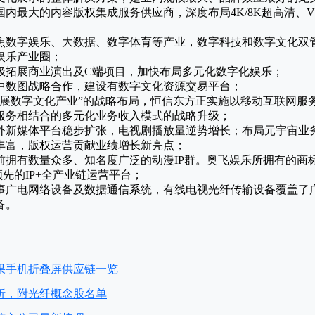
国内最大的内容版权集成服务供应商，深度布局4K/8K超高清、V
焦数字娱乐、大数据、数字体育等产业，数字科技和数字文化双
娱乐产业圈；
极拓展商业演出及C端项目，加快布局多元化数字化娱乐；
中数图战略合作，建设有数字文化资源交易平台；
开展数字文化产业”的战略布局，恒信东方正实施以移动互联网服
服务相结合的多元化业务收入模式的战略升级；
外新媒体平台稳步扩张，电视剧播放量逆势增长；布局元宇宙业
丰富，版权运营贡献业绩增长新亮点；
前拥有数量众多、知名度广泛的动漫IP群。奥飞娱乐所拥有的商
内领先的IP+全产业链运营平台；
事广电网络设备及数据通信系统，有线电视光纤传输设备覆盖了
备。
果手机折叠屏供应链一览
析，附光纤概念股名单