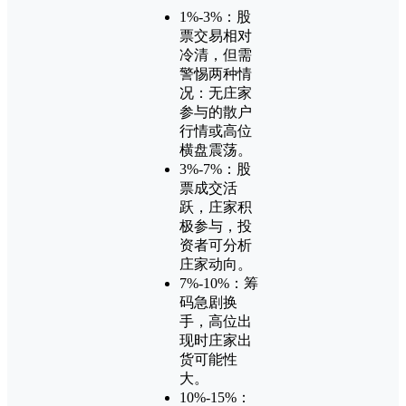
1%-3%：股
票交易相对
冷清，但需
警惕两种情
况：无庄家
参与的散户
行情或高位
横盘震荡。
3%-7%：股
票成交活
跃，庄家积
极参与，投
资者可分析
庄家动向。
7%-10%：筹
码急剧换
手，高位出
现时庄家出
货可能性
大。
10%-15%：