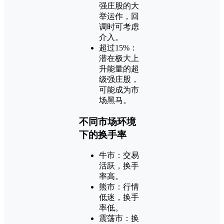
强庄股的大
举运作，回
调时可考虑
介入。
超过15%：
潜在极大上
升能量的超
级强庄股，
可能成为市
场黑马。
不同市场环境
下的换手率
牛市：交易
活跃，换手
率高。
熊市：行情
低迷，换手
率低。
震荡市：换